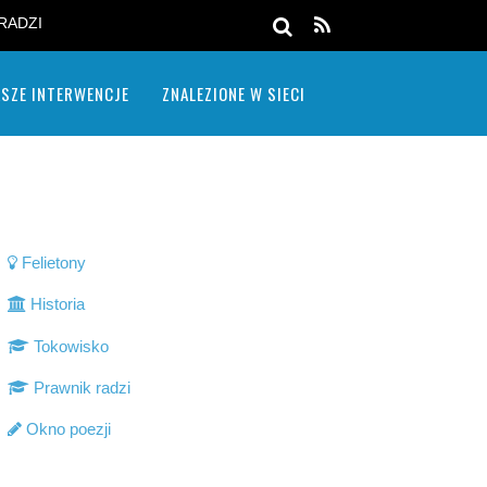
RADZI
SZE INTERWENCJE
ZNALEZIONE W SIECI
Felietony
Historia
Tokowisko
Prawnik radzi
Okno poezji