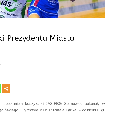
ci Prezydenta Miasta
4
zym spotkaniem koszykarki JAS-FBG Sosnowiec pokonały w
ęcińskiego
i Dyrektora MOSiR
Rafała Łydka
, wiceliderki I ligi