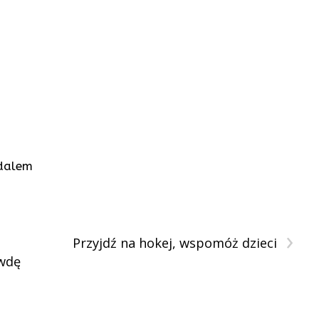
dalem
›
Przyjdź na hokej, wspomóż dzieci
awdę