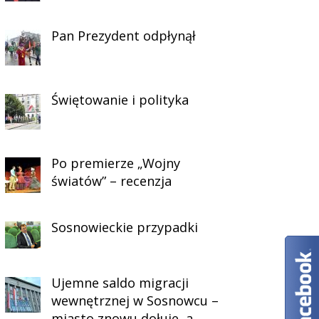
Pan Prezydent odpłynął
Świętowanie i polityka
Po premierze „Wojny
światów” – recenzja
Sosnowieckie przypadki
Ujemne saldo migracji
wewnętrznej w Sosnowcu –
miasto znowu dołuje, a