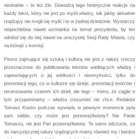
neutralnie – to też źle. Dowodzą tego histeryczne reakcje na
każdy tekst, który nie jest po myśli władzy, tak jakby aktualnie
rządzący nie mogli się mylić i to w żadnej dziedzinie. Wystarczy
niepochlebna nawet wzmianka na temat prezydenta, by ten
odniósł się do niej nawet na uroczystej Sesji Rady Miasta, czy
na którejś z komisji.
Pismo zajmujące się sztuką i kulturą nie jest z natury rzeczy
przeznaczone do publikowania tekstów wielbiących władzę i
zapewniających o jej wielkości i nieomylności, tylko do
prezentacji tego, co w kulturze się dzieje, prezentacji twórców i
recenzowania czasem ich dzieł, ale tego – mimo, że ciągle o
tym przypominamy – władza zrozumieć nie chce. Redaktor
Tomasz Kostro podczas wywiadu w pewnym momencie pyta
sam siebie, czy może jest przewrażliwiony? Nie Panie
Tomaszu, nie jest Pan przewrażliwiony. To samo odczucie, co
do narcystycznej natury rządzących mamy również my i bardzo