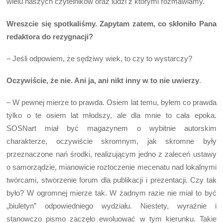
wielu naszych czytelników oraz ludzi z którymi rozmawiamy.
Wreszcie się spotkaliśmy. Zapytam zatem, co skłoniło Pana
redaktora do rezygnacji?
– Jeśli odpowiem, że sędziwy wiek, to czy to wystarczy?
Oczywiście, że nie. Ani ja, ani nikt inny w to nie uwierzy
.
– W pewnej mierze to prawda. Osiem lat temu, byłem co prawda
tylko o te osiem lat młodszy, ale dla mnie to cała epoka.
SOSNart miał być magazynem o wybitnie autorskim
charakterze, oczywiście skromnym, jak skromne były
przeznaczone nań środki, realizującym jedno z zaleceń ustawy
o samorządzie, mianowicie roztoczenie mecenatu nad lokalnymi
twórcami, stworzenie forum dla publikacji i prezentacji. Czy tak
było? W ogromnej mierze tak. W żadnym razie nie miał to być
„biuletyn” odpowiedniego wydziału. Niestety, wyraźnie i
stanowczo pismo zaczęło ewoluować w tym kierunku. Takie