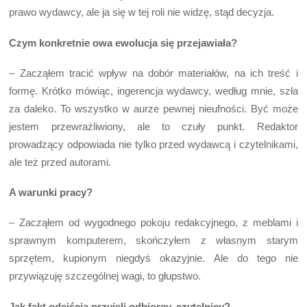
prawo wydawcy, ale ja się w tej roli nie widzę, stąd decyzja.
Czym konkretnie owa ewolucja się przejawiała?
– Zacząłem tracić wpływ na dobór materiałów, na ich treść i
formę. Krótko mówiąc, ingerencja wydawcy, według mnie, szła
za daleko. To wszystko w aurze pewnej nieufności. Być może
jestem przewrażliwiony, ale to czuły punkt. Redaktor
prowadzący odpowiada nie tylko przed wydawcą i czytelnikami,
ale też przed autorami.
A warunki pracy?
– Zacząłem od wygodnego pokoju redakcyjnego, z meblami i
sprawnym komputerem, skończyłem z własnym starym
sprzętem, kupionym niegdyś okazyjnie. Ale do tego nie
przywiązuję szczególnej wagi, to głupstwo.
Jak fakt odejścia przyjęli odbiorcy, czytelnicy?