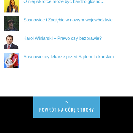
O niej wkrótce może być bardzo głośno…
Sosnowiec i Zagłębie w nowym województwie
Karol Winiarski – Prawo czy bezprawie?
Sosnowieccy lekarze przed Sądem Lekarskim
POWRÓT NA GÓRĘ STRONY