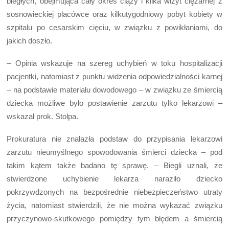
biegłych, obejmująca cały okres ciąży i kilka wizyt ciężarnej z
sosnowieckiej placówce oraz kilkutygodniowy pobyt kobiety w
szpitalu po cesarskim cięciu, w związku z powikłaniami, do
jakich doszło.
– Opinia wskazuje na szereg uchybień w toku hospitalizacji
pacjentki, natomiast z punktu widzenia odpowiedzialności karnej
– na podstawie materiału dowodowego – w związku ze śmiercią
dziecka możliwe było postawienie zarzutu tylko lekarzowi –
wskazał prok. Stolpa.
Prokuratura nie znalazła podstaw do przypisania lekarzowi
zarzutu nieumyślnego spowodowania śmierci dziecka – pod
takim kątem także badano tę sprawę. – Biegli uznali, że
stwierdzone uchybienie lekarza naraziło dziecko
pokrzywdzonych na bezpośrednie niebezpieczeństwo utraty
życia, natomiast stwierdzili, że nie można wykazać związku
przyczynowo-skutkowego pomiędzy tym błędem a śmiercią