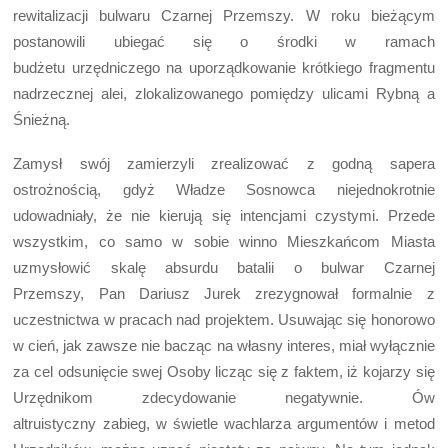
rewitalizacji bulwaru Czarnej Przemszy. W roku bieżącym
postanowili ubiegać się o środki w ramach
budżetu urzędniczego na uporządkowanie krótkiego fragmentu
nadrzecznej alei, zlokalizowanego pomiędzy ulicami Rybną a
Śnieżną.
Zamysł swój zamierzyli zrealizować z godną sapera
ostrożnością, gdyż Władze Sosnowca niejednokrotnie
udowadniały, że nie kierują się intencjami czystymi. Przede
wszystkim, co samo w sobie winno Mieszkańcom Miasta
uzmysłowić skalę absurdu batalii o bulwar Czarnej
Przemszy, Pan Dariusz Jurek zrezygnował formalnie z
uczestnictwa w pracach nad projektem. Usuwając się honorowo
w cień, jak zawsze nie bacząc na własny interes, miał wyłącznie
za cel odsunięcie swej Osoby licząc się z faktem, iż kojarzy się
Urzędnikom zdecydowanie negatywnie. Ów
altruistyczny zabieg, w świetle wachlarza argumentów i metod