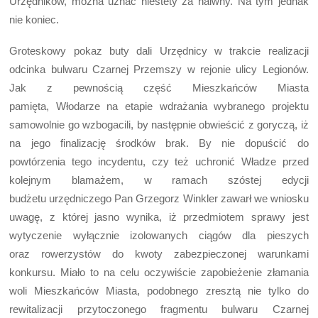
Urzędników, można uznać niestety za naiwny. Na tym jednak
nie koniec.
Groteskowy pokaz buty dali Urzędnicy w trakcie realizacji
odcinka bulwaru Czarnej Przemszy w rejonie ulicy Legionów.
Jak z pewnością część Mieszkańców Miasta
pamięta, Włodarze na etapie wdrażania wybranego projektu
samowolnie go wzbogacili, by następnie obwieścić z goryczą, iż
na jego finalizację środków brak. By nie dopuścić do
powtórzenia tego incydentu, czy też uchronić Władze przed
kolejnym blamażem, w ramach szóstej edycji
budżetu urzędniczego Pan Grzegorz Winkler zawarł we wniosku
uwagę, z której jasno wynika, iż przedmiotem sprawy jest
wytyczenie wyłącznie izolowanych ciągów dla pieszych
oraz rowerzystów do kwoty zabezpieczonej warunkami
konkursu. Miało to na celu oczywiście zapobieżenie złamania
woli Mieszkańców Miasta, podobnego zresztą nie tylko do
rewitalizacji przytoczonego fragmentu bulwaru Czarnej