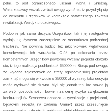
pełni, to jest ograniczonego ulicami Rybną i Śnieżną.
Wnioskodawcy wszak zwrócili uwagę wyraźnie, iż przychylą się
do werdyktu Urzędników w kontekście ostatecznego zakresu
rewitalizacji. Werdyktu uczciwego…
Podobnie jak sama decyzja Urzędników, tak i jej następstwa
wydają się żywcem zaczerpnięte ze scenariusza podrzędnej
tragifarsy. Nie powinna budzić też jakichkolwiek wątpliwości
konsekwencja ich wdrażania. Otóż po dokonaniu przez
kompetentnych Urzędników powtórnej wyceny projektu okazało
się, iż jego realizacja pochłonie aż 650000 zł. Biorąc pod uwagę,
że wycena zgłoszonych do strefy ogólnomiejskiej projektów
zamknąć mogła się w kwocie o 350000 zł wyższej, taka decyzja
może wydawać się dziwna. Myli się jednak ten, kto stawia ją
za wzór gospodarności, bowiem za cenę ryzyka zwiększenia
konkurencji (w Sosnowcu oznacza to rywalizację z projektami,
będącymi receptą na zadania Gminy) przez przesunięcie
danego projektu do strefy ogólnomiejskiej ubiegać można się o