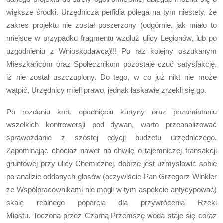
większe środki. Urzędnicza perfidia polega na tym niestety, że
zakres projektu nie został poszerzony (odgórnie, jak miało to
miejsce w przypadku fragmentu wzdłuż ulicy Legionów, lub po
uzgodnieniu z Wnioskodawcą)!!! Po raz kolejny oszukanym
Mieszkańcom oraz Społecznikom pozostaje czuć satysfakcję,
iż nie został uszczuplony. Do tego, w co już nikt nie może
wątpić, Urzędnicy mieli prawo, jednak łaskawie zrzekli się go.
Po rozdaniu kart, opadnięciu kurtyny oraz pozamiataniu
wszelkich kontrowersji pod dywan, warto przeanalizować
sprawozdanie z szóstej edycji budżetu urzędniczego.
Zapominając chociaż nawet na chwilę o tajemniczej transakcji
gruntowej przy ulicy Chemicznej, dobrze jest uzmysłowić sobie
po analizie oddanych głosów (oczywiście Pan Grzegorz Winkler
ze Współpracownikami nie mogli w tym aspekcie antycypować)
skalę realnego poparcia dla przywrócenia Rzeki
Miastu. Toczona przez Czarną Przemszę woda staje się coraz