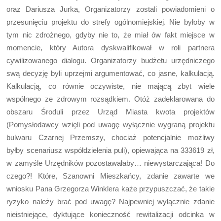
oraz Dariusza Jurka, Organizatorzy zostali powiadomieni o
przesunięciu projektu do strefy ogólnomiejskiej. Nie byłoby w
tym nic zdrożnego, gdyby nie to, że miał ów fakt miejsce w
momencie, który Autora dyskwalifikował w roli partnera
cywilizowanego dialogu. Organizatorzy budżetu urzędniczego
swą decyzję byli uprzejmi argumentować, co jasne, kalkulacją.
Kalkulacją, co równie oczywiste, nie mającą zbyt wiele
wspólnego ze zdrowym rozsądkiem. Otóż zadeklarowana do
obszaru Środuli przez Urząd Miasta kwota projektów
(Pomysłodawcy wzięli pod uwagę wyłącznie wygraną projektu
bulwaru Czarnej Przemszy, chociaż potencjalnie możliwy
byłby scenariusz współdzielenia puli), opiewająca na 333619 zł,
w zamyśle Urzędników pozostawałaby… niewystarczająca! Do
czego?! Które, Szanowni Mieszkańcy, zdanie zawarte we
wniosku Pana Grzegorza Winklera każe przypuszczać, że takie
ryzyko należy brać pod uwagę? Najpewniej wyłącznie zdanie
nieistniejące, dyktujące konieczność rewitalizacji odcinka w