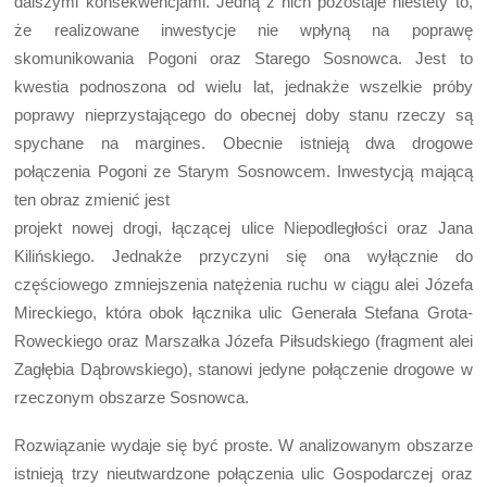
dalszymi konsekwencjami. Jedną z nich pozostaje niestety to,
że realizowane inwestycje nie wpłyną na poprawę
skomunikowania Pogoni oraz Starego Sosnowca. Jest to
kwestia podnoszona od wielu lat, jednakże wszelkie próby
poprawy nieprzystającego do obecnej doby stanu rzeczy są
spychane na margines. Obecnie istnieją dwa drogowe
połączenia Pogoni ze Starym Sosnowcem. Inwestycją mającą
ten obraz zmienić jest
projekt nowej drogi, łączącej ulice Niepodległości oraz Jana
Kilińskiego. Jednakże przyczyni się ona wyłącznie do
częściowego zmniejszenia natężenia ruchu w ciągu alei Józefa
Mireckiego, która obok łącznika ulic Generała Stefana Grota-
Roweckiego oraz Marszałka Józefa Piłsudskiego (fragment alei
Zagłębia Dąbrowskiego), stanowi jedyne połączenie drogowe w
rzeczonym obszarze Sosnowca.
Rozwiązanie wydaje się być proste. W analizowanym obszarze
istnieją trzy nieutwardzone połączenia ulic Gospodarczej oraz