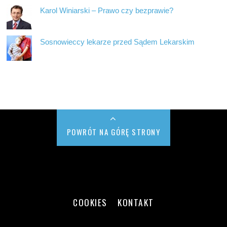
Karol Winiarski – Prawo czy bezprawie?
Sosnowieccy lekarze przed Sądem Lekarskim
POWRÓT NA GÓRĘ STRONY
COOKIES
KONTAKT