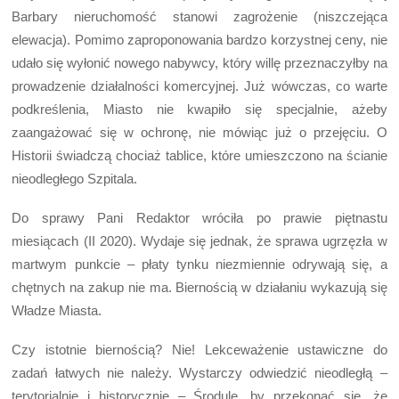
Barbary nieruchomość stanowi zagrożenie (niszczejąca
elewacja). Pomimo zaproponowania bardzo korzystnej ceny, nie
udało się wyłonić nowego nabywcy, który willę przeznaczyłby na
prowadzenie działalności komercyjnej. Już wówczas, co warte
podkreślenia, Miasto nie kwapiło się specjalnie, ażeby
zaangażować się w ochronę, nie mówiąc już o przejęciu. O
Historii świadczą chociaż tablice, które umieszczono na ścianie
nieodległego Szpitala.
Do sprawy Pani Redaktor wróciła po prawie piętnastu
miesiącach (II 2020). Wydaje się jednak, że sprawa ugrzęzła w
martwym punkcie – płaty tynku niezmiennie odrywają się, a
chętnych na zakup nie ma. Biernością w działaniu wykazują się
Władze Miasta.
Czy istotnie biernością? Nie! Lekceważenie ustawiczne do
zadań łatwych nie należy. Wystarczy odwiedzić nieodległą –
terytorialnie i historycznie – Środulę, by przekonać się, że