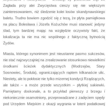
Zagłada przy alei Zwycięstwa cieszy się nie większym
zainteresowaniem, niż śledzenie kolei losów skandynawskiego
baletu. Trudno bowiem zgodzić się z tezą, że płyta pamiątkowa
na placu Bolesława i Józefa Kożuchów musi stanowić jedyny
ślad, tym bardziej mając na względzie oczywisty fakt, że
lokalizacja ta nie ma nic wspólnego z faktyczną bytnością
Żydów.
Miasta, którego synonimem jest nieustanne pasmo sukcesów,
nie stać najzwyczajniej na zrealizowanie stosunkowo niewielkimi
środkami ścieżek dydaktycznych (Modrzejów, Stary
Sosnowiec, Środula), ograniczających raptem kilkanaście ulic.
Niestety, ale to pokłosie nie tylko mizernej kondycji Rządzących,
ale także – a może przede wszystkim – płytkiej sakiewki.
Pamiętamy doskonale, a to przykład pierwszy z brzegu i
niekoniecznie osamotniony, przeprowadzane z zadęciem spędy
pod Urzędem Miejskim z okazji wygrania w loterii podatkowej