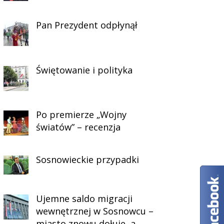
Pan Prezydent odpłynął
Świętowanie i polityka
Po premierze „Wojny
światów” – recenzja
Sosnowieckie przypadki
Ujemne saldo migracji
wewnętrznej w Sosnowcu –
miasto znowu dołuje, a