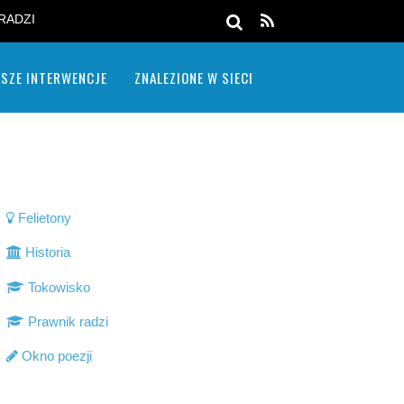
RADZI
SZE INTERWENCJE
ZNALEZIONE W SIECI
Felietony
Historia
Tokowisko
Prawnik radzi
Okno poezji