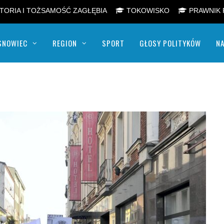
TORIA I TOŻSAMOŚĆ ZAGŁĘBIA
TOKOWISKO
PRAWNIK 
SNOWIEC
REGION
SPORT
GŁOSY POLITYKÓW
NA