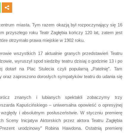
 centrum miasta. Tym razem okazją był rozpoczynający się 16
 przyszłego roku Teatr Zagłębia kończy 120 lat, zatem jest
tóre otrzymało prawa miejskie w 1902 roku.
rowie wszystkich 17 aktualnie granych przedstawień Teatru
zowie, wyruszył spod siedziby teatru dzisiaj o godzinie 13 i po
j dotarł na Plac Stulecia czyli popularną „Patelnię”. Tam
y oraz zaproszono dorosłych sympatyków teatru do udania się
prócz znanych i lubianych spektakli zobaczymy trzy
yszarda Kapuścińskiego – uniwersalna opowieść o opresyjnej
 względy i absolutnym posłuszeństwie. W styczniu premierę
h Sceny Inicjatyw Aktorskich przez aktora Teatru Zagłębia
Prezent urodzinowy” Robina Hawdona. Ostatnią premierę