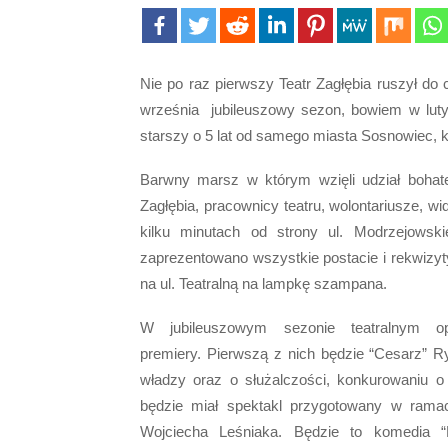
Nie po raz pierwszy Teatr Zagłębia ruszył do
września jubileuszowy sezon, bowiem w lutym
starszy o 5 lat od samego miasta Sosnowiec, k
Barwny marsz w którym wzięli udział bohate
Zagłębia, pracownicy teatru, wolontariusze, wid
kilku minutach od strony ul. Modrzejowskie
zaprezentowano wszystkie postacie i rekwizyt
na ul. Teatralną na lampkę szampana.
W jubileuszowym sezonie teatralnym o
premiery. Pierwszą z nich będzie “Cesarz” R
władzy oraz o służalczości, konkurowaniu o
będzie miał spektakl przygotowany w ramac
Wojciecha Leśniaka. Będzie to komedia “