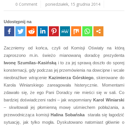
0 Comment
poniedziałek, 15 grudnia 2014
Udostępnij na
Zaczniemy od końca, czyli od Komisji Oświaty na którą
zaproszono m.in. świeżo mianowaną doradcę prezydenta
Iwonę Szumilas–Kasińską
i to za jej sprawą doszło do sporej
konsternacji, gdy podczas jej przemówienia na dowcipne i wcale
nieobraźliwe wtrącenie
Kazimierza Górskiego
, skierowane do
Karola Winiarskiego zareagowała histerycznie. Momentami
zdawało się, że ego Pani Doradcy nie mieści się w sali. Co
bardziej doświadczeni radni – jak wspomniany
Karol Winiarski
– skwitowali jej płomienną mowę uśmiechem pobłażania, a
przewodnicząca komisji
Halina Sobańska
starała się łagodzić
sytuację, jak tylko mogła. Dyskutowano natomiast głównie o