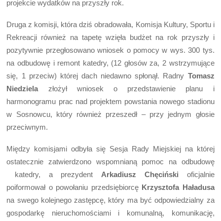
projekcie wydatków na przyszły rok.
Druga z komisji, która dziś obradowała, Komisja Kultury, Sportu i
Rekreacji również na tapetę wzięła budżet na rok przyszły i
pozytywnie przegłosowano wniosek o pomocy w wys. 300 tys.
na odbudowę i remont katedry, (12 głosów za, 2 wstrzymujące
się, 1 przeciw) której dach niedawno spłonął. Radny
Tomasz
Niedziela
złożył wniosek o przedstawienie planu i
harmonogramu prac nad projektem powstania nowego stadionu
w Sosnowcu, który również przeszedł – przy jednym głosie
przeciwnym.
Między komisjami odbyła się Sesja Rady Miejskiej na której
ostatecznie zatwierdzono wspomnianą pomoc na odbudowę
katedry, a prezydent
Arkadiusz Chęciński
oficjalnie
poiformował o powołaniu przedsiębiorcę
Krzysztofa Haładusa
na swego kolejnego zastępcę, który ma być odpowiedzialny za
gospodarkę nieruchomościami i komunalną, komunikację,