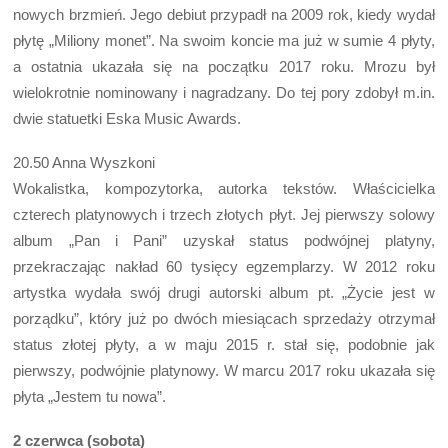
nowych brzmień. Jego debiut przypadł na 2009 rok, kiedy wydał
płytę „Miliony monet”. Na swoim koncie ma już w sumie 4 płyty,
a ostatnia ukazała się na początku 2017 roku. Mrozu był
wielokrotnie nominowany i nagradzany. Do tej pory zdobył m.in.
dwie statuetki Eska Music Awards.
20.50 Anna Wyszkoni
Wokalistka, kompozytorka, autorka tekstów. Właścicielka
czterech platynowych i trzech złotych płyt. Jej pierwszy solowy
album „Pan i Pani” uzyskał status podwójnej platyny,
przekraczając nakład 60 tysięcy egzemplarzy. W 2012 roku
artystka wydała swój drugi autorski album pt. „Życie jest w
porządku”, który już po dwóch miesiącach sprzedaży otrzymał
status złotej płyty, a w maju 2015 r. stał się, podobnie jak
pierwszy, podwójnie platynowy. W marcu 2017 roku ukazała się
płyta „Jestem tu nowa”.
2 czerwca (sobota)