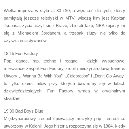
Wielka impreza w stylu lat 80 i 90, a więc coś dla tych, którzy
pamiętają jeszcze teledyski w MTV, wiedzą kim jest Kapitan
Tsubasa, życia uczyli się z Bravo, zbierali Tazo, NBA kojarzy im
się z Michaelem Jordanem, a trzepak służył nie tylko do
czyszczenia dywanów.
18.15 Fun Factory
Pop, dance, rap, techno i reggae – dzięki wybuchowej
mieszance zespół Fun Factory zrobił międzynarodową karierę.
Utwory „I Wanna Be With You”, „Celebration” i „Don’t Go Away”
to tylko część hitów przy których bawiliśmy się w latach
dziewięćdziesiątych. Fun Factory wraca w oryginalnym
składzie!
19.30 Bad Boys Blue
Międzynarodowy zespół śpiewający muzykę pop i eurodisco
utworzony w Kolonii. Jego historia rozpoczyna się w 1984, kiedy