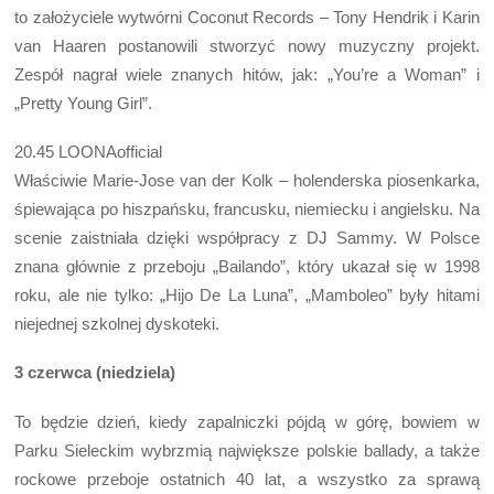
to założyciele wytwórni Coconut Records – Tony Hendrik i Karin
van Haaren postanowili stworzyć nowy muzyczny projekt.
Zespół nagrał wiele znanych hitów, jak: „You’re a Woman” i
„Pretty Young Girl”.
20.45 LOONAofficial
Właściwie Marie-Jose van der Kolk – holenderska piosenkarka,
śpiewająca po hiszpańsku, francusku, niemiecku i angielsku. Na
scenie zaistniała dzięki współpracy z DJ Sammy. W Polsce
znana głównie z przeboju „Bailando”, który ukazał się w 1998
roku, ale nie tylko: „Hijo De La Luna”, „Mamboleo” były hitami
niejednej szkolnej dyskoteki.
3 czerwca (niedziela)
To będzie dzień, kiedy zapalniczki pójdą w górę, bowiem w
Parku Sieleckim wybrzmią największe polskie ballady, a także
rockowe przeboje ostatnich 40 lat, a wszystko za sprawą