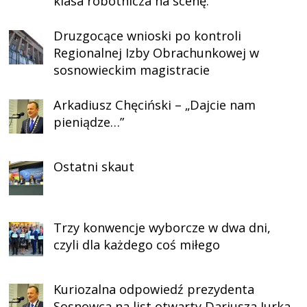
klasa robotnicza na scenę.
Druzgocące wnioski po kontroli
Regionalnej Izby Obrachunkowej w
sosnowieckim magistracie
Arkadiusz Chęciński – „Dajcie nam
pieniądze…”
Ostatni skaut
Trzy konwencje wyborcze w dwa dni,
czyli dla każdego coś miłego
Kuriozalna odpowiedź prezydenta
Sosnowca na list otwarty Dariusza Jurka