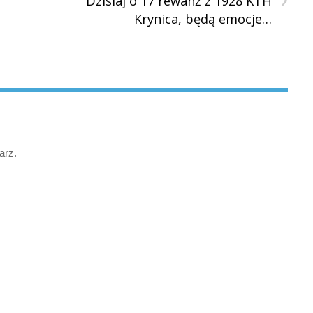
Dzisiaj o 17 rewanż z 1928 KTH
Krynica, będą emocje…
arz.