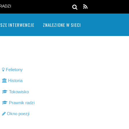
RADZI
SZE INTERWENCJE
ZNALEZIONE W SIECI
Felietony
Historia
Tokowisko
Prawnik radzi
Okno poezji