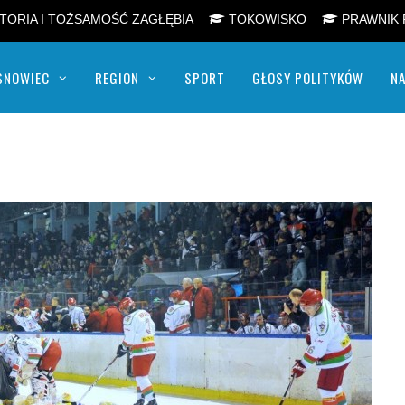
TORIA I TOŻSAMOŚĆ ZAGŁĘBIA
TOKOWISKO
PRAWNIK 
SNOWIEC
REGION
SPORT
GŁOSY POLITYKÓW
NA