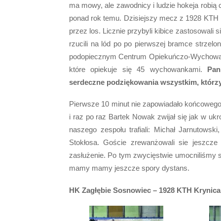
ma mowy, ale zawodnicy i ludzie hokeja robią
ponad rok temu. Dzisiejszy mecz z 1928 KTH K
przez los. Licznie przybyli kibice zastosowali 
rzucili na lód po po pierwszej bramce strzel
podopiecznym Centrum Opiekuńczo-Wychowaw
które opiekuje się 45 wychowankami.
Pani
serdeczne podziękowania wszystkim, którzy
Pierwsze 10 minut nie zapowiadało końcowego
i raz po raz Bartek Nowak zwijał się jak w ukrop
naszego zespołu trafiali: Michał Jarnutowski
Stokłosa. Goście zrewanżowali sie jeszcze
zasłużenie. Po tym zwycięstwie umocniliśmy s
mamy mamy jeszcze spory dystans.
HK Zagłębie Sosnowiec
–
1928 KTH Krynica 