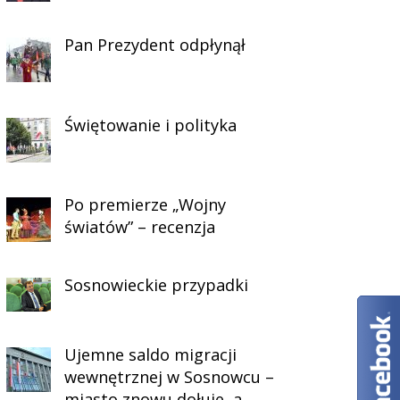
Pan Prezydent odpłynął
Świętowanie i polityka
Po premierze „Wojny
światów” – recenzja
Sosnowieckie przypadki
Ujemne saldo migracji
wewnętrznej w Sosnowcu –
miasto znowu dołuje, a