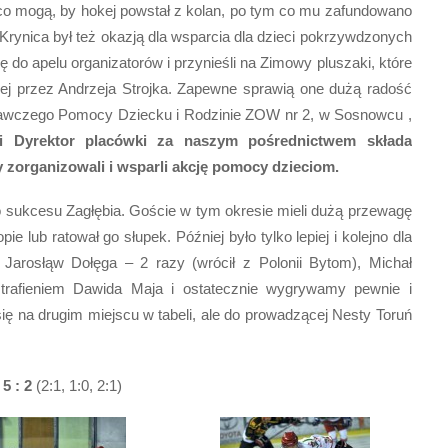
 co mogą, by hokej powstał z kolan, po tym co mu zafundowano
rynica był też okazją dla wsparcia dla dzieci pokrzywdzonych
się do apelu organizatorów i przynieśli na Zimowy pluszaki, które
onej przez Andrzeja Strojka. Zapewne sprawią one dużą radość
czego Pomocy Dziecku i Rodzinie ZOW nr 2, w Sosnowcu ,
 Dyrektor placówki za naszym pośrednictwem składa
 zorganizowali i wsparli akcję pomocy dzieciom.
 sukcesu Zagłębia. Goście w tym okresie mieli dużą przewagę
ie lub ratował go słupek. Później było tylko lepiej i kolejno dla
, Jarosłąw Dołęga – 2 razy (wrócił z Polonii Bytom), Michał
 trafieniem Dawida Maja i ostatecznie wygrywamy pewnie i
ię na drugim miejscu w tabeli, ale do prowadzącej Nesty Toruń
5 : 2
(2:1, 1:0, 2:1)