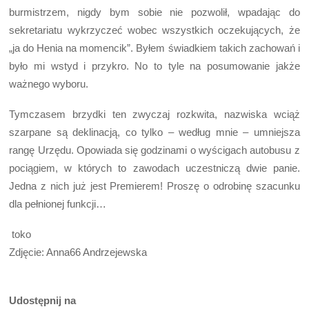
burmistrzem, nigdy bym sobie nie pozwolił, wpadając do
sekretariatu wykrzyczeć wobec wszystkich oczekujących, że
„ja do Henia na momencik”. Byłem świadkiem takich zachowań i
było mi wstyd i przykro. No to tyle na posumowanie jakże
ważnego wyboru.
Tymczasem brzydki ten zwyczaj rozkwita, nazwiska wciąż
szarpane są deklinacją, co tylko – według mnie – umniejsza
rangę Urzędu. Opowiada się godzinami o wyścigach autobusu z
pociągiem, w których to zawodach uczestniczą dwie panie.
Jedna z nich już jest Premierem! Proszę o odrobinę szacunku
dla pełnionej funkcji…
toko
Zdjęcie: Anna66 Andrzejewska
Udostępnij na