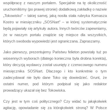
współpracę z naszym portalem. Specjalnie na tę okoliczność
uruchomiliśmy (po prawej stronie) dodatkową zakładkę o nazwie
„Tokowisko” – takiej samej, jaką nosiła stała rubryka Komasza
Kostro w miesięczniku „SOSNart” – w której systematycznie
będą pojawiały się artykuły autora. Innych twórców zapewniamy,
że w naszym portalu znajdzie się miejsce dla wszystkich,
których swoboda wypowiedzi jest ograniczana. Zapraszamy.
Jako pierwszy, prezentujemy Państwu felieton powstały tuż po
wiosennych wyborach (dlatego konieczna była drobna korekta),
który decyzją wydawcy został usunięty z czerwcowego numeru
miesięcznika SOSNart. Dlaczego i kto konkretnie o tym
zadecydował nie było dane Toko się dowiedzieć. Grunt, że
ostatni numer, pod którym podpisał się jako redaktor
prowadzący ukazał się bez Tokowiska.
Czy jest w tym coś politycznego? Czy widać tu jakąkolwiek
agitację, opowiadanie się za którąkolwiek stroną? W Polsce