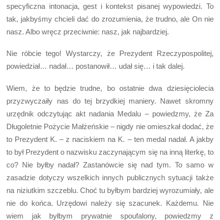
specyficzna intonacja, gest i kontekst pisanej wypowiedzi. To
tak, jakbyśmy chcieli dać do zrozumienia, że trudno, ale On nie
nasz. Albo wręcz przeciwnie: nasz, jak najbardziej.
Nie róbcie tego! Wystarczy, że Prezydent Rzeczypospolitej,
powiedział… nadał… postanowił… udał się… i tak dalej.
Wiem, że to będzie trudne, bo ostatnie dwa dziesięciolecia
przyzwyczaiły nas do tej brzydkiej maniery. Nawet skromny
urzędnik odczytując akt nadania Medalu – powiedzmy, że Za
Długoletnie Pożycie Małżeńskie – nigdy nie omieszkał dodać, że
to Prezydent K. – z naciskiem na K. – ten medal nadał. A jakby
to był Prezydent o nazwisku zaczynającym się na inną literkę, to
co? Nie byłby nadał? Zastanówcie się nad tym. To samo w
zasadzie dotyczy wszelkich innych publicznych sytuacji także
na niziutkim szczeblu. Choć tu byłbym bardziej wyrozumiały, ale
nie do końca. Urzędowi należy się szacunek. Każdemu. Nie
wiem jak byłbym prywatnie spoufalony, powiedzmy z