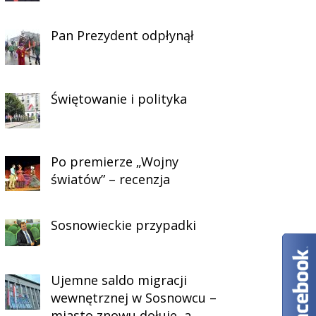
Pan Prezydent odpłynął
Świętowanie i polityka
Po premierze „Wojny
światów” – recenzja
Sosnowieckie przypadki
Ujemne saldo migracji
wewnętrznej w Sosnowcu –
miasto znowu dołuje, a