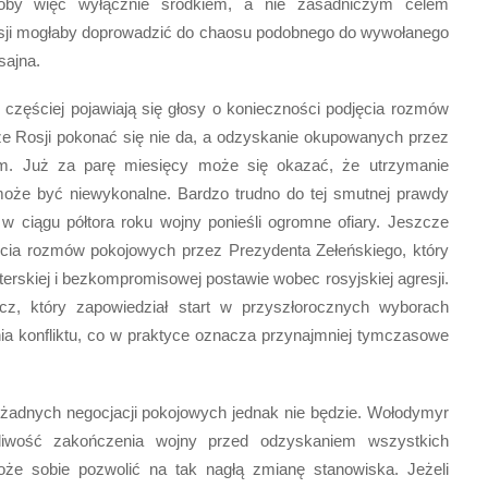
yłoby więc wyłącznie środkiem, a nie zasadniczym celem
 Rosji mogłaby doprowadzić do chaosu podobnego do wywołanego
sajna.
z częściej pojawiają się głosy o konieczności podjęcia rozmów
e Rosji pokonać się nie da, a odzyskanie okupowanych przez
żem. Już za parę miesięcy może się okazać, że utrzymanie
 może być niewykonalne. Bardzo trudno do tej smutnej prawdy
 ciągu półtora roku wojny ponieśli ogromne ofiary. Jeszcze
jęcia rozmów pokojowych przez Prezydenta Zełeńskiego, który
rskiej i bezkompromisowej postawie wobec rosyjskiej agresji.
ycz, który zapowiedział start w przyszłorocznych wyborach
a konfliktu, co w praktyce oznacza przynajmniej tymczasowe
żadnych negocjacji pokojowych jednak nie będzie. Wołodymyr
ożliwość zakończenia wojny przed odzyskaniem wszystkich
e sobie pozwolić na tak nagłą zmianę stanowiska. Jeżeli