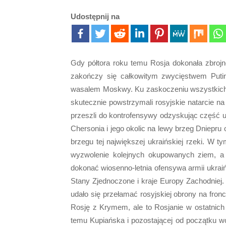
Udostępnij na
Gdy półtora roku temu Rosja dokonała zbrojne
zakończy się całkowitym zwycięstwem Putina
wasalem Moskwy. Ku zaskoczeniu wszystkich w
skutecznie powstrzymali rosyjskie natarcie n
przeszli do kontrofensywy odzyskując część u
Chersonia i jego okolic na lewy brzeg Dniepru
brzegu tej największej ukraińskiej rzeki. W 
wyzwolenie kolejnych okupowanych ziem, a 
dokonać wiosenno-letnia ofensywa armii ukr
Stany Zjednoczone i kraje Europy Zachodniej
udało się przełamać rosyjskiej obrony na fro
Rosję z Krymem, ale to Rosjanie w ostatnich 
temu Kupiańska i pozostającej od początku wo