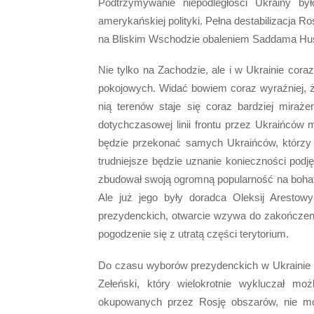
Podtrzymywanie niepodległości Ukrainy b
amerykańskiej polityki. Pełna destabilizacja
na Bliskim Wschodzie obaleniem Saddama Hu
Nie tylko na Zachodzie, ale i w Ukrainie cora
pokojowych. Widać bowiem coraz wyraźniej, ż
nią terenów staje się coraz bardziej mira
dotychczasowej linii frontu przez Ukraińców
będzie przekonać samych Ukraińców, którzy w
trudniejsze będzie uznanie konieczności pod
zbudował swoją ogromną popularność na bohate
Ale już jego były doradca Oleksij Arestow
prezydenckich, otwarcie wzywa do zakończeni
pogodzenie się z utratą części terytorium.
Do czasu wyborów prezydenckich w Ukrainie 
Zełeński, który wielokrotnie wykluczał m
okupowanych przez Rosję obszarów, nie moż