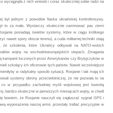
wyciągnęła z nich wnioski i coraz skuteczniej sobie radzi na
iej był jednym z powodów fiaska ukraińskiej kontrofensywy.
ęt to za mało. Wystarczy skutecznie zaminować pas ziemi
(Rosjanie posiadają świetne systemy, które w ciągu krótkiego
ć nawet spory obszar terenu), a cuda militarnej techniki stają
, że szkolenia, które Ukraińcy odbywali na NATO-wskich
realiów wojny na wschodnioeuropejskich stepach. Zmagania
ają kampanii toczonych przez Amerykanów czy Brytyjczyków w
 mieli szkolący ich oficerowie tych państw. Nawet wcześniejsze
mieniłyby w radykalny sposób sytuacji. Rosjanie i tak mają ich
owali systemy obrony przeciwlotniczej, że nie pozwala to na
 co w przypadku zachodniej myśli wojskowej jest kwestią
ny, bardzo skuteczne w pierwszych miesiącach wojny, w chwili
ię bowiem, że Rosjanie nauczyli się zagłuszać sygnał GPS i
wą wyposażenia naszej armii, przestały trafiać precyzyjnie w