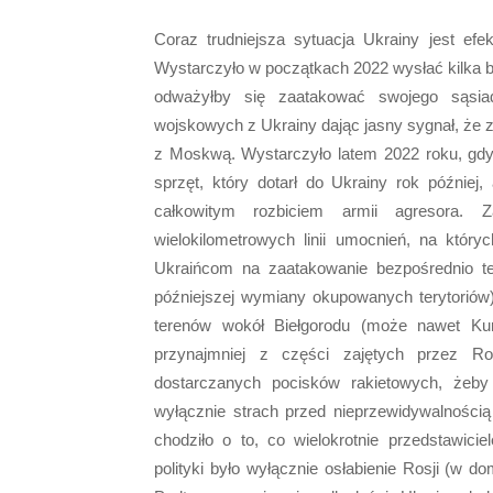
Coraz trudniejsza sytuacja Ukrainy jest ef
Wystarczyło w początkach 2022 wysłać kilka b
odważyłby się zaatakować swojego sąsia
wojskowych z Ukrainy dając jasny sygnał, że 
z Moskwą. Wystarczyło latem 2022 roku, gdy 
sprzęt, który dotarł do Ukrainy rok później
całkowitym rozbiciem armii agresora.
wielokilometrowych linii umocnień, na który
Ukraińcom na zaatakowanie bezpośrednio te
późniejszej wymiany okupowanych terytoriów)
terenów wokół Biełgorodu (może nawet Ku
przynajmniej z części zajętych przez R
dostarczanych pocisków rakietowych, żeby
wyłącznie strach przed nieprzewidywalności
chodziło o to, co wielokrotnie przedstawicie
polityki było wyłącznie osłabienie Rosji (w d