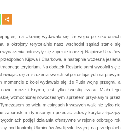
j agresji na Ukrainę wydawało się, że wojna po kilku dniach
, a okrojony terytorialnie nasz wschodni sąsiad stanie się
ydarzenia potoczyły się zupełnie inaczej. Najpierw Ukraińcy
a przedpolach Kijowa i Charkowa, a następnie wczesną jesienią
traconego terytorium. Na dodatek Rosjanie sami wycofali się z
 obawiając się zniszczenia swoich sił pozostających na prawym
tym momencie z kolei wydawało się, że Putin wojnę przegrał, a
nawet może i Krymu, jest tylko kwestią czasu. Miała tego
aińskiej wzmocnionej nowoczesnym sprzętem przysłanym przez
. Tymczasem po wielu miesiącach krwawych walk nie tylko nie
ncie zaporoskim i tym samym przeciąć lądowy korytarz łączący
tygodniach podjęli działania ofensywne w rejonie odbitego rok
jny pod kontrolą Ukraińców Awdijewki leżącej na przedpolach