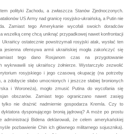
ektem polityki Zachodu, a zwłaszcza Stanów Zjednoczonych.
atalionów US Army nad granicę rosyjsko-ukraińską, a Putin nie
da. Zamiast tego Amerykanie wycofali swoich doradców
za wszelką cenę chcą uniknąć przypadkowej nawet konfrontacji
Ukraińcy ostatecznie powstrzymali rosyjski atak, wysłać ten
, a jesienna ofensywa armii ukraińskiej mogła zakończyć się
 Zamiast tego dano Rosjanom czas na przygotowanie
ch wykrwawili się ukraińscy żołnierze. Wystarczyło zezwolić
rytorium rosyjskiego i jego czasową okupację (na potrzeby
, a zdobycie słabo umocnionych i jeszcze słabiej bronionych
rska i Woroneża), mogło zmusić Putina do wycofania się
osjan obszarów. Zamiast tego ograniczano nawet zasięg
 tylko nie drażnić nadmiernie gospodarza Kremla. Czy to
ą dyktatora dysponującego bronią jądrową? A może po prostu
le administracji Bidena deklarowali, że celem amerykańskiej
omyśle pozbawienie Chin ich głównego militarnego sojusznika).