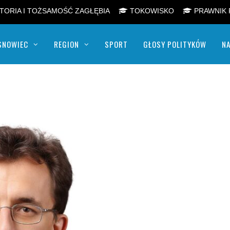
TORIA I TOŻSAMOŚĆ ZAGŁĘBIA
TOKOWISKO
PRAWNIK 
SNOWIEC
REGION
SPORT
GŁOSY POLITYKÓW
NA