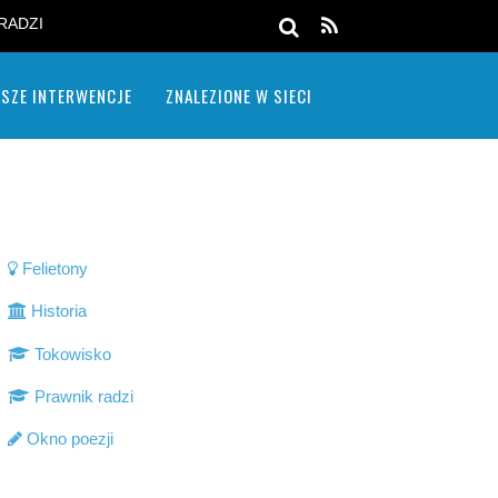
RADZI
SZE INTERWENCJE
ZNALEZIONE W SIECI
Felietony
Historia
Tokowisko
Prawnik radzi
Okno poezji