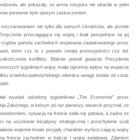
dzenia, ale pokazały, że armia rosyjska nie utraciła w pełni
torów ponownie było sporym zaskoczeniem.
 rozczarowaniem nie tylko dla samych Ukraińców, ale przede
Zmęczenie przeciągająca się wojną i brak perspektyw na jej
ję rządów państw zachodnich wspierania zaatakowanego przez
owań, które czy to z powodu swojej prorosyjskości czy też
akończenia konfliktu. Blaknie powoli gwiazda Prezydenta
ierwszych tygodniach wojny miała ogromny wpływ na wsparcie
fliktu izraelsko-palestyńskiego odwraca uwagę świata od coraz
opie.
łał wywiad udzielony tygodnikowi „The Economist” przez
ija Załużnego, w którym po raz pierwszy otwarcie przyznał, że
owodzeniem, sytuacja na froncie stała się patowa, a żadna ze
i na uzyskanie inicjatywy strategicznej i przechylenie szali
ałania wojenne trwale przyjęły charakter wyniszczającej wojny
 na froncie zachodnim w trakcie I wojny światowej. Zdaniem