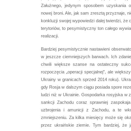
Załużnego, jedynym sposobem uzyskania op
nowej broni. Ale, jak sam zresztą przyznaje,
konkluzji swojej wypowiedzi dalej twierdzi, 
terytoriów, to pesymistyczny ton całego wywi
realizacji.
Bardziej pesymistycznie nastawieni obserwato
w jeszcze ciemniejszych barwach. Ich zdanie
chwili większe szanse na ostateczny sukc
rozpoczęcia „operacji specjalnej”, ale większ
Ukrainy w granicach sprzed 2014 roku). Ukra
gdy Rosja w dalszym ciągu posiada spore reze
ludzi niż w Ukrainie. Gospodarka rosyjska w 
sankcji Zachodu coraz sprawniej zaspokaj
uzbrojenia i amunicji z Zachodu, a te 
zmniejszeniu. Za kilka miesięcy może się oka
przez ukraińskie ziemie. Tym bardziej, że j