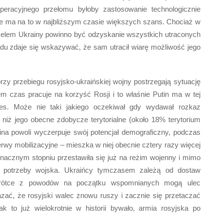
eracyjnego przełomu byłoby zastosowanie technologicznie
 nie ma na to w najbliższym czasie większych szans. Chociaż w
że celem Ukrainy powinno być odzyskanie wszystkich utraconych
adu zdaje się wskazywać, że sam utracił wiarę możliwość jego
rzy przebiegu rosyjsko-ukraińskiej wojny postrzegają sytuację
m czas pracuje na korzyść Rosji i to właśnie Putin ma w tej
es. Może nie taki jakiego oczekiwał gdy wydawał rozkaz
y niż jego obecne zdobycze terytorialne (około 18% terytorium
ina powoli wyczerpuje swój potencjał demograficzny, podczas
rwy mobilizacyjne – mieszka w niej obecnie cztery razy więcej
znacznym stopniu przestawiła się już na reżim wojenny i mimo
a potrzeby wojska. Ukraińcy tymczasem zależą od dostaw
wkrótce z powodów na początku wspomnianych mogą ulec
zać, że rosyjski walec znowu ruszy i zacznie się przetaczać
ak to już wielokrotnie w historii bywało, armia rosyjska po