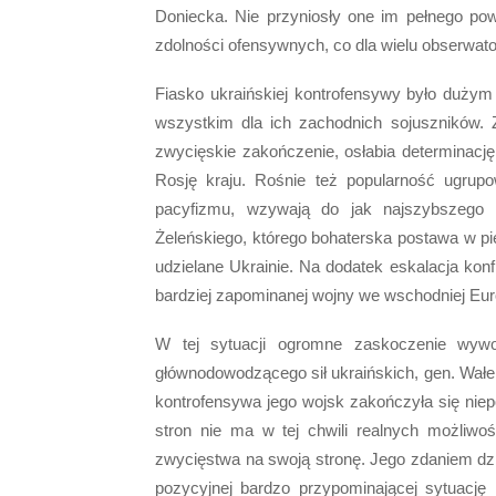
Doniecka. Nie przyniosły one im pełnego powo
zdolności ofensywnych, co dla wielu obserwa
Fiasko ukraińskiej kontrofensywy było dużym
wszystkim dla ich zachodnich sojuszników. 
zwycięskie zakończenie, osłabia determinac
Rosję kraju. Rośnie też popularność ugrup
pacyfizmu, wzywają do jak najszybszego z
Żeleńskiego, którego bohaterska postawa w p
udzielane Ukrainie. Na dodatek eskalacja kon
bardziej zapominanej wojny we wschodniej Eur
W tej sytuacji ogromne zaskoczenie wywo
głównodowodzącego sił ukraińskich, gen. Wałer
kontrofensywa jego wojsk zakończyła się niep
stron nie ma w tej chwili realnych możliwośc
zwycięstwa na swoją stronę. Jego zdaniem dzi
pozycyjnej bardzo przypominającej sytuację