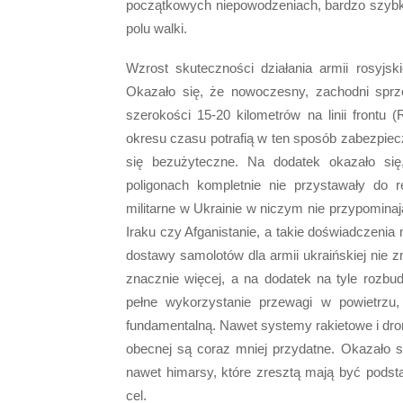
początkowych niepowodzeniach, bardzo szybko 
polu walki.
Wzrost skuteczności działania armii rosyjsk
Okazało się, że nowoczesny, zachodni sprz
szerokości 15-20 kilometrów na linii frontu 
okresu czasu potrafią w ten sposób zabezpieczy
się bezużyteczne. Na dodatek okazało się
poligonach kompletnie nie przystawały do 
militarne w Ukrainie w niczym nie przypomin
Iraku czy Afganistanie, a takie doświadczenia
dostawy samolotów dla armii ukraińskiej nie z
znacznie więcej, a na dodatek na tyle rozbud
pełne wykorzystanie przewagi w powietrzu,
fundamentalną. Nawet systemy rakietowe i dro
obecnej są coraz mniej przydatne. Okazało s
nawet himarsy, które zresztą mają być podsta
cel.