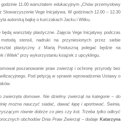
o godzinie 11.00 warsztatem edukacyjnym „Chów przemysłowy
z Stowarzyszenie Vege Inicjatywa. W godzinach 12.00 – 12.30
zyta autorską bajkę o kurczakach Jacku i Witku.
będą warsztaty plastyczne. Zajęcia Vege Inicjatywy podczas
metodą stensil, nadruki na przyniesionych przez siebie
rsztat plastyczny z Marią Posłuszną polegać będzie na
cek i Witek” przy wykorzystaniu książek z upcyklingu.
promował poszanowanie praw zwierząt i ochronę przyrody bez
wilizacyjnego. Pod petycją w sprawie wprowadzenia Ustawy o
laków.
co zwierzęta domowe. Nie dzielmy zwierząt na kategorie – do
winię można nauczyć siadać, dawać łapę i aportować. Świnia,
yszącym równie dobrze co pies czy kot. Trzeba tylko odkryć
egorocznych obchodów Dnia Praw Zwierząt
– dodaje
Katarzyna