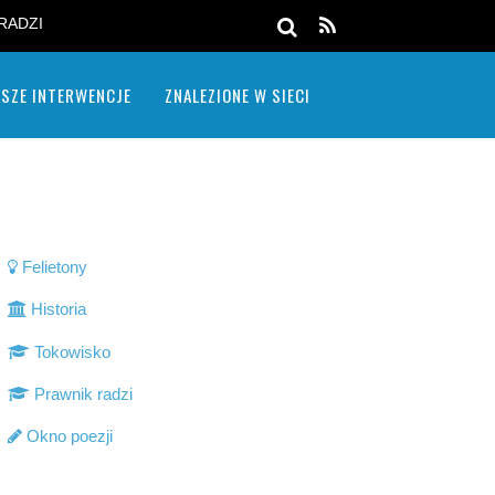
RADZI
SZE INTERWENCJE
ZNALEZIONE W SIECI
Felietony
Historia
Tokowisko
Prawnik radzi
Okno poezji