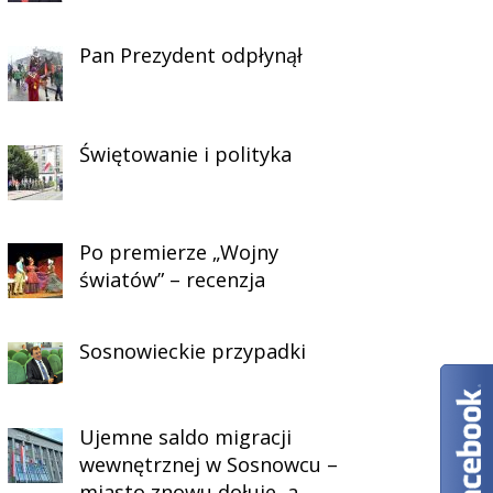
Pan Prezydent odpłynął
Świętowanie i polityka
Po premierze „Wojny
światów” – recenzja
Sosnowieckie przypadki
Ujemne saldo migracji
wewnętrznej w Sosnowcu –
miasto znowu dołuje, a