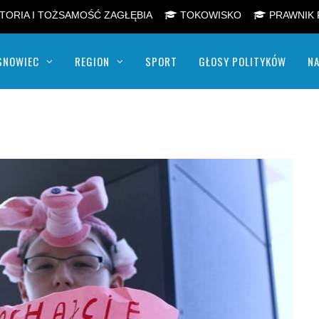
TORIA I TOŻSAMOŚĆ ZAGŁĘBIA
TOKOWISKO
PRAWNIK 
SNOWIEC
REGION
SPORT
GŁOSY POLITYKÓW
NA