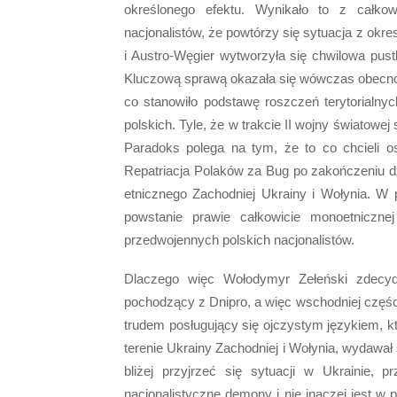
określonego efektu. Wynikało to z całkowi
nacjonalistów, że powtórzy się sytuacja z okre
i Austro-Węgier wytworzyła się chwilowa pus
Kluczową sprawą okazała się wówczas obecność
co stanowiło podstawę roszczeń terytorialnyc
polskich. Tyle, że w trakcie II wojny światowe
Paradoks polega na tym, że to co chcieli os
Repatriacja Polaków za Bug po zakończeniu d
etnicznego Zachodniej Ukrainy i Wołynia. W
powstanie prawie całkowicie monoetniczne
przedwojennych polskich nacjonalistów.
Dlaczego więc Wołodymyr Zełeński zdecydow
pochodzący z Dnipro, a więc wschodniej części
trudem posługujący się ojczystym językiem, k
terenie Ukrainy Zachodniej i Wołynia, wydawał 
bliżej przyjrzeć się sytuacji w Ukrainie,
nacjonalistyczne demony i nie inaczej jest w 