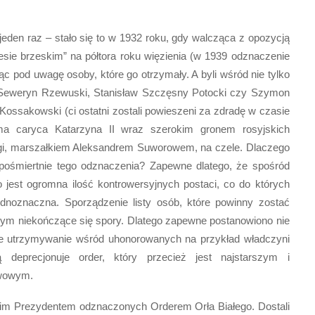
 jeden raz – stało się to w 1932 roku, gdy walcząca z opozycją
esie brzeskim” na półtora roku więzienia (w 1939 odznaczenie
c pod uwagę osoby, które go otrzymały. A byli wśród nie tylko
, Seweryn Rzewuski, Stanisław Szczęsny Potocki czy Szymon
Kossakowski (ci ostatni zostali powieszeni za zdradę w czasie
ama caryca Katarzyna II wraz szerokim gronem rosyjskich
gi, marszałkiem Aleksandrem Suworowem, na czele. Dlaczego
m pośmiertnie tego odznaczenia? Zapewne dlatego, że spośród
jest ogromna ilość kontrowersyjnych postaci, co do których
jednoznaczna. Sporządzenie listy osób, które powinny zostać
m niekończące się spory. Dlatego zapewne postanowiono nie
że utrzymywanie wśród uhonorowanych na przykład władczyni
ą deprecjonuje order, który przecież jest najstarszym i
twowym.
kim Prezydentem odznaczonych Orderem Orła Białego. Dostali