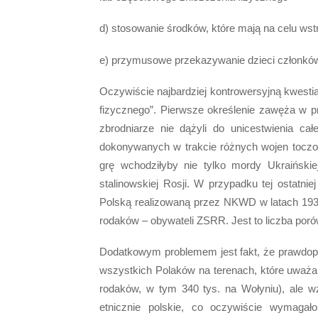
d) stosowanie środków, które mają na celu wst
e) przymusowe przekazywanie dzieci członków 
Oczywiście najbardziej kontrowersyjną kwesti
fizycznego”. Pierwsze określenie zawęża w 
zbrodniarze nie dążyli do unicestwienia ca
dokonywanych w trakcie różnych wojen tocz
grę wchodziłyby nie tylko mordy Ukraińskie
stalinowskiej Rosji. W przypadku tej ostatnie
Polską realizowaną przez NKWD w latach 19
rodaków – obywateli ZSRR. Jest to liczba poró
Dodatkowym problemem jest fakt, że prawdopo
wszystkich Polaków na terenach, które uważal
rodaków, w tym 340 tys. na Wołyniu), ale wz
etnicznie polskie, co oczywiście wymagał