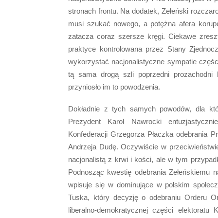
stronach frontu. Na dodatek, Zełeński rozczar
musi szukać nowego, a potężna afera korupcy
zatacza coraz szersze kręgi. Ciekawe zres
praktyce kontrolowana przez Stany Zjednoczo
wykorzystać nacjonalistyczne sympatie częś
tą sama drogą szli poprzedni prozachodni 
przyniosło im to powodzenia.
Dokładnie z tych samych powodów, dla któr
Prezydent Karol Nawrocki entuzjastyczni
Konfederacji Grzegorza Płaczka odebrania P
Andrzeja Dudę. Oczywiście w przeciwieństwie
nacjonalistą z krwi i kości, ale w tym przyp
Podnosząc kwestię odebrania Zełeńskiemu na
wpisuje się w dominujące w polskim społecz
Tuska, który decyzję o odebraniu Orderu Orł
liberalno-demokratycznej części elektoratu 