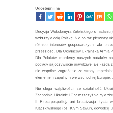
Udostępnij na
Decyzja Wołodomyra Zełeńskiego o nadaniu j
wzburzyła całą Polskę. Nie po raz pierwszy oka
różnice interesów gospodarczych, ale prze
przeszłości. Dla Ukraińców Ukraińska Armia 
Dla Polaków, mordercy naszych rodaków na 
poglądy są oczywiście prawdziwe, ale każda z
nie wspólne zagrożenie ze strony imperialn
elementem zapalnym we wschodniej Europie. „N
Nie ulega wątpliwości, że działalność Ukr
Zachodniej Ukrainie i Chełmszczyźnie była zbrod
II Rzeczpospolitej, ani brutalizacja życia
Klaczkiwskiego (ps. Kłym Sawur), dowódcę 