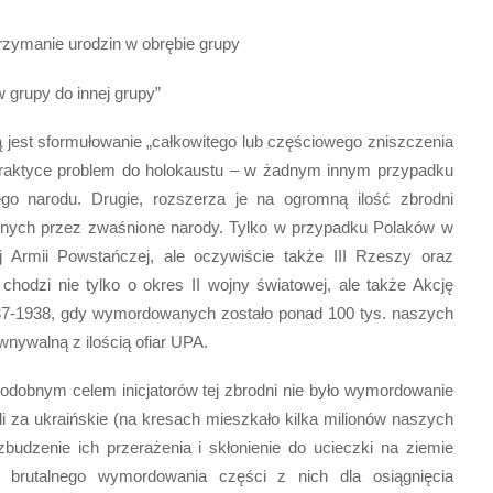
rzymanie urodzin w obrębie grupy
grupy do innej grupy”
ą jest sformułowanie „całkowitego lub częściowego zniszczenia
praktyce problem do holokaustu – w żadnym innym przypadku
łego narodu. Drugie, rozszerza je na ogromną ilość zbrodni
onych przez zwaśnione narody. Tylko w przypadku Polaków w
j Armii Powstańczej, ale oczywiście także III Rzeszy oraz
j chodzi nie tylko o okres II wojny światowej, ale także Akcję
37-1938, gdy wymordowanych zostało ponad 100 tys. naszych
wnywalną z ilością ofiar UPA.
dobnym celem inicjatorów tej zbrodni nie było wymordowanie
i za ukraińskie (na kresach mieszkało kilka milionów naszych
budzenie ich przerażenia i skłonienie do ucieczki na ziemie
o brutalnego wymordowania części z nich dla osiągnięcia