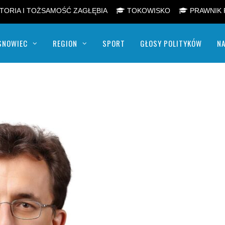
TORIA I TOŻSAMOŚĆ ZAGŁĘBIA
TOKOWISKO
PRAWNIK 
SNOWIEC
REGION
SPORT
GŁOSY POLITYKÓW
NA