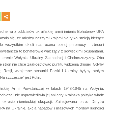
ednemu z oddziałów ukraińskiej armii imienia Bohaterów UPA
zało się, że między naszymi krajami nie tylko istnieją bieżące
de wszystkim dzieli nas ocena pełnej przemocy i zbrodni
Powstańcza to bohaterowie walczący z sowieckimi okupantami.
terenie Wołynia, Ukrainy Zachodniej i Chełmszczyzny. Oba
e stron nie chce zaakceptować punktu widzenia drugiej. Gdyby
ej Rosji, wzajemne stosunki Polski i Ukrainy byłyby stałym
a szczęście” jest Putin.
aińskiej Armii Powstańczej w latach 1943-1945 na Wołyniu,
nicza i nie usprawiedliwia jej ani antyukraińska polityka władz
 w okresie niemieckiej okupacji. Zainicjowana przez Dmytro
UPA na Ukrainie, akcja napadów i masowych mordów ludności