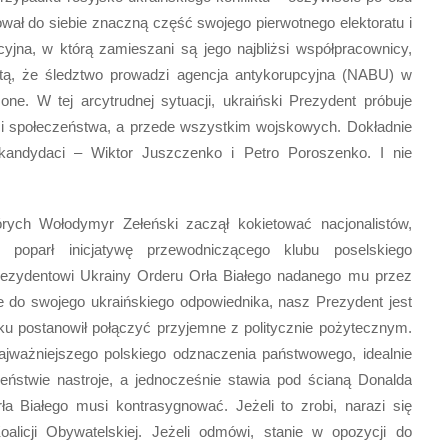
ował do siebie znaczną część swojego pierwotnego elektoratu i
jna, w którą zamieszani są jego najbliżsi współpracownicy,
ztą, że śledztwo prowadzi agencja antykorupcyjna (NABU) w
ne. W tej arcytrudnej sytuacji, ukraiński Prezydent próbuje
ci społeczeństwa, a przede wszystkim wojskowych. Dokładnie
kandydaci – Wiktor Juszczenko i Petro Poroszenko. I nie
ych Wołodymyr Zełeński zaczął kokietować nacjonalistów,
e poparł inicjatywę przewodniczącego klubu poselskiego
rezydentowi Ukrainy Orderu Orła Białego nadanego mu przez
 do swojego ukraińskiego odpowiednika, nasz Prezydent jest
adku postanowił połączyć przyjemne z politycznie pożytecznym.
jważniejszego polskiego odznaczenia państwowego, idealnie
eństwie nastroje, a jednocześnie stawia pod ścianą Donalda
a Białego musi kontrasygnować. Jeżeli to zrobi, narazi się
Koalicji Obywatelskiej. Jeżeli odmówi, stanie w opozycji do