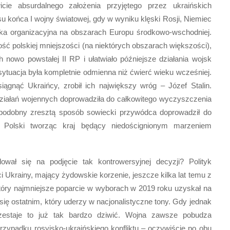
cie absurdalnego założenia przyjętego przez ukraińskich
su końca I wojny światowej, gdy w wyniku klęski Rosji, Niemiec
tka organizacyjna na obszarach Europu środkowo-wschodniej.
 polskiej mniejszości (na niektórych obszarach większości),
h nowo powstałej II RP i ułatwiało późniejsze działania wojsk
j sytuacja była kompletnie odmienna niż ćwierć wieku wcześniej.
iągnąć Ukraińcy, zrobił ich największy wróg – Józef Stalin.
ziałań wojennych doprowadziła do całkowitego wyczyszczenia
 podobny zresztą sposób sowiecki przywódca doprowadził do
j Polski tworząc kraj będący niedoścignionym marzeniem
ał się na podjęcie tak kontrowersyjnej decyzji? Polityk
 Ukrainy, mający żydowskie korzenie, jeszcze kilka lat temu z
tóry najmniejsze poparcie w wyborach w 2019 roku uzyskał na
się ostatnim, który uderzy w nacjonalistyczne tony. Gdy jednak
 przestaje to już tak bardzo dziwić. Wojna zawsze pobudza
przypadku rosyjsko-ukraińskiego konfliktu – oczywiście po obu