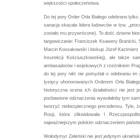
większości społeczeństwa.
Do tej pory Order Orła Białego odebrano tylko
sanacja skazała lidera ludowców w tzw. „proc
zostało mu przywrócone). To dość dziwne biorą
targowiczanie: Franciszek Ksawery Branicki
Marcin Kossakowski i biskup Józef Kazimierz 
Insurekcji Kościuszkowskiej), ale także s
ambasadorów i wojskowych z rzeźnikiem Pra
do tej pory nikt nie pomyślał o odebraniu i
tysięcy uhonorowanych Orderem Orła Białego 
historyczna ocena ich działalności nie jest 
pozbawione odznaczenia wywołałoby tym samy
tworzyć niebezpiecznego precedensu. Tyle, 
Rosji, która zlikwidowała I Rzeczpospolit
najważniejszym polskim odznaczeniem pańs
Wołodymyr Zełeński nie jest jedynym ukraińs