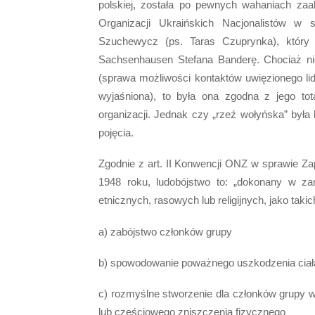
polskiej, została po pewnych wahaniach zaa
Organizacji Ukraińskich Nacjonalistów 
Szuchewycz (ps. Taras Czuprynka), któr
Sachsenhausen Stefana Banderę. Chociaż ni
(sprawa możliwości kontaktów uwięzionego lid
wyjaśniona), to była ona zgodna z jego tota
organizacji. Jednak czy „rzeź wołyńska” była l
pojęcia.
Zgodnie z art. II Konwencji ONZ w sprawie Za
1948 roku, ludobójstwo to: „dokonany w za
etnicznych, rasowych lub religijnych, jako takic
a) zabójstwo członków grupy
b) spowodowanie poważnego uszkodzenia ciała
c) rozmyślne stworzenie dla członków grupy 
lub częściowego zniszczenia fizycznego