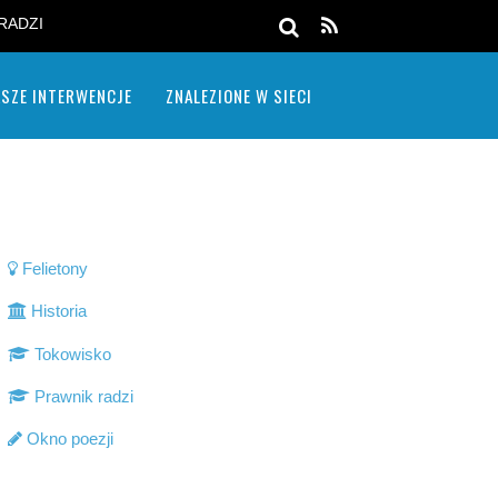
RADZI
SZE INTERWENCJE
ZNALEZIONE W SIECI
Felietony
Historia
Tokowisko
Prawnik radzi
Okno poezji