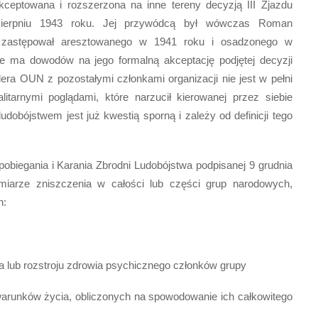
kceptowana i rozszerzona na inne tereny decyzją III Zjazdu
w sierpniu 1943 roku. Jej przywódcą był wówczas Roman
y zastępował aresztowanego w 1941 roku i osadzonego w
e ma dowodów na jego formalną akceptację podjętej decyzji
era OUN z pozostałymi członkami organizacji nie jest w pełni
litarnymi poglądami, które narzucił kierowanej przez siebie
udobójstwem jest już kwestią sporną i zależy od definicji tego
pobiegania i Karania Zbrodni Ludobójstwa podpisanej 9 grudnia
miarze zniszczenia w całości lub części grup narodowych,
h:
 lub rozstroju zdrowia psychicznego członków grupy
warunków życia, obliczonych na spowodowanie ich całkowitego