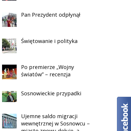
Pan Prezydent odpłynął
Świętowanie i polityka
Po premierze „Wojny
światów” – recenzja
Sosnowieckie przypadki
Ujemne saldo migracji
wewnętrznej w Sosnowcu –
miasto znowu dołuje, a