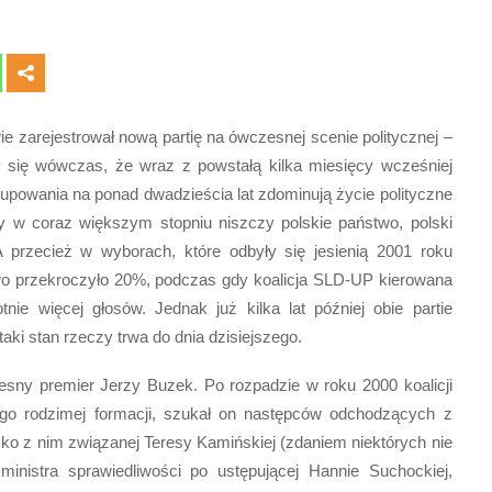
zarejestrował nową partię na ówczesnej scenie politycznej –
ł się wówczas, że wraz z powstałą kilka miesięcy wcześniej
grupowania na ponad dwadzieścia lat zdominują życie polityczne
ry w coraz większym stopniu niszczy polskie państwo, polski
A przecież w wyborach, które odbyły się jesienią 2001 roku
o przekroczyło 20%, podczas gdy koalicja SLD-UP kierowana
nie więcej głosów. Jednak już kilka lat później obie partie
aki stan rzeczy trwa do dnia dzisiejszego.
esny premier Jerzy Buzek. Po rozpadzie w roku 2000 koalicji
o rodzimej formacji, szukał on następców odchodzących z
sko z nim związanej Teresy Kamińskiej (zdaniem niektórych nie
 ministra sprawiedliwości po ustępującej Hannie Suchockiej,