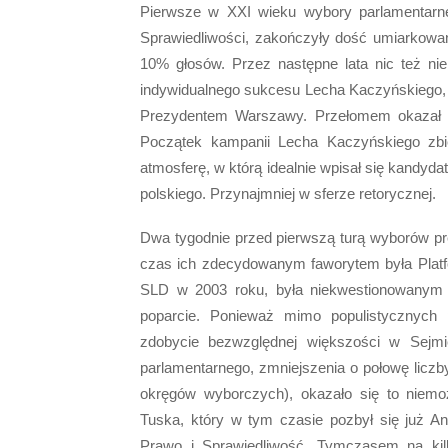
Pierwsze w XXI wieku wybory parlamentarne
Sprawiedliwości, zakończyły dość umiarkow
10% głosów. Przez następne lata nic też nie
indywidualnego sukcesu Lecha Kaczyńskiego,
Prezydentem Warszawy. Przełomem okazał s
Początek kampanii Lecha Kaczyńskiego zbie
atmosferę, w którą idealnie wpisał się kandydat
polskiego. Przynajmniej w sferze retorycznej.
Dwa tygodnie przed pierwszą turą wyborów pr
czas ich zdecydowanym faworytem była Plat
SLD w 2003 roku, była niekwestionowanym l
poparcie. Ponieważ mimo populistycznych 
zdobycie bezwzględnej większości w Sejmie
parlamentarnego, zmniejszenia o połowę liczb
okręgów wyborczych), okazało się to niemożl
Tuska, który w tym czasie pozbył się już A
Prawo i Sprawiedliwość. Tymczasem na kil