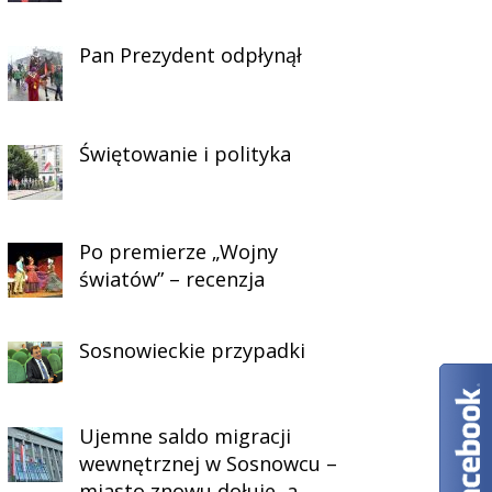
Pan Prezydent odpłynął
Świętowanie i polityka
Po premierze „Wojny
światów” – recenzja
Sosnowieckie przypadki
Ujemne saldo migracji
wewnętrznej w Sosnowcu –
miasto znowu dołuje, a