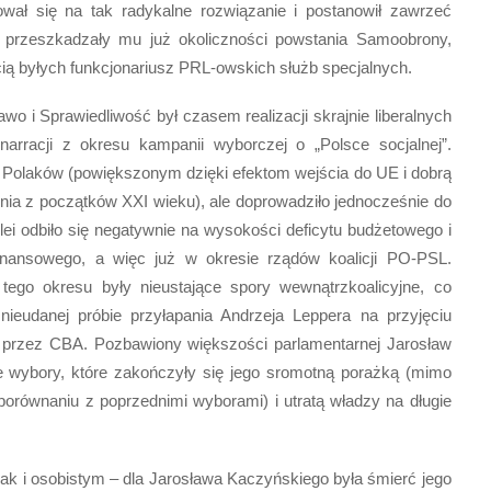
ował się na tak radykalne rozwiązanie i postanowił zawrzeć
ie przeszkadzały mu już okoliczności powstania Samoobrony,
cią byłych funkcjonariusz PRL-owskich służb specjalnych.
o i Sprawiedliwość był czasem realizacji skrajnie liberalnych
arracji z okresu kampanii wyborczej o „Polsce socjalnej”.
olaków (powiększonym dzięki efektom wejścia do UE i dobrą
nia z początków XXI wieku), ale doprowadziło jednocześnie do
i odbiło się negatywnie na wysokości deficytu budżetowego i
inansowego, a więc już w okresie rządów koalicji PO-PSL.
 tego okresu były nieustające spory wewnątrzkoalicyjne, co
nieudanej próbie przyłapania Andrzeja Leppera na przyjęciu
 przez CBA. Pozbawiony większości parlamentarnej Jarosław
 wybory, które zakończyły się jego sromotną porażką (mimo
równaniu z poprzednimi wyborami) i utratą władzy na długie
k i osobistym – dla Jarosława Kaczyńskiego była śmierć jego