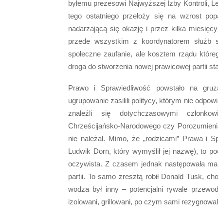
byłemu prezesowi Najwyższej Izby Kontroli, L
tego ostatniego przełoży się na wzrost pop
nadarzającą się okazję i przez kilka miesię
przede wszystkim z koordynatorem służb s
społeczne zaufanie, ale kosztem rządu które
droga do stworzenia nowej prawicowej partii s
Prawo i Sprawiedliwość powstało na gruz
ugrupowanie zasilili politycy, którym nie odpow
znaleźli się dotychczasowymi członkow
Chrześcijańsko-Narodowego czy Porozumieni
nie należał. Mimo, że „rodzicami” Prawa i Sp
Ludwik Dorn, który wymyślił jej nazwę), to p
oczywista. Z czasem jednak następowała margi
partii. To samo zresztą robił Donald Tusk, c
wodza był inny – potencjalni rywale przewod
izolowani, grillowani, po czym sami rezygnowal