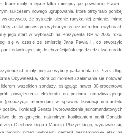
, które miały miejsce kilka miesięcy po powstaniu Prawa i
anym sukcesem nowego ugrupowania, które otrzymało poniżej
 wskazywało, że sytuacja ulegnie radykalniej zmianie, mimo
 który został pierwszym wybranym w bezpośrednich wyborach
ię jego start w wyborach na Prezydenta RP w 2005 roku.
gł się w czasie ze śmiercią Jana Pawła II, co stworzyło
 partii odwołującej się do chrześcijańskiego dziedzictwa narodu
ezydenckich miały miejsce wybory parlamentarne. Przez długi
forma Obywatelska, która od momentu załamania się notowań
iderem wszelkich sondaży, osiągając nawet 30-procentowe
prób powiększenia elektoratu do poziomu umożliwiającego
 (propozycja referendum w sprawie: likwidacji immunitetu
y posłów, likwidacji Senatu i wprowadzenia jednomandatowych
iwe do osiągnięcia, naturalnym koalicjantem partii Donalda
ndrzeja Olechowskiego i Macieja Płażyńskiego, wydawało się
ka tygodni przed wyborami nastąpił bezpardonowy atak na