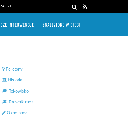
RADZI
SZE INTERWENCJE
ZNALEZIONE W SIECI
Felietony
Historia
Tokowisko
Prawnik radzi
Okno poezji