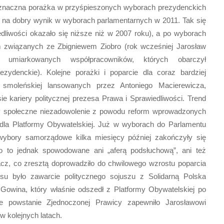
Nieznaczna porażka w przyśpieszonych wyborach prezydenckich
na dobry wynik w wyborach parlamentarnych w 2011. Tak się
iedliwości okazało się niższe niż w 2007 roku), a po wyborach
m związanych ze Zbigniewem Ziobro (rok wcześniej Jarosław
 umiarkowanych współpracowników, których obarczył
zydenckie). Kolejne porażki i poparcie dla coraz bardziej
y smoleńskiej lansowanych przez Antoniego Macierewicza,
 kariery politycznej prezesa Prawa i Sprawiedliwości. Trend
dy społeczne niezadowolenie z powodu reform wprowadzonych
 dla Platformy Obywatelskiej. Już w wyborach do Parlamentu
 wybory samorządowe kilka miesięcy później zakończyły się
o to jednak spowodowane ani „aferą podsłuchową”, ani też
z, co zresztą doprowadziło do chwilowego wzrostu poparcia
esu było zawarcie politycznego sojuszu z Solidarną Polska
Gowina, który właśnie odszedł z Platformy Obywatelskiej po
e powstanie Zjednoczonej Prawicy zapewniło Jarosławowi
kolejnych latach.