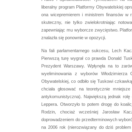
liberalny program Platformy Obywatelskiej op
ona wicepremierem i ministrem finansów w rz
skuteczny, nie tylko zwielokrotniając noto
zapewniając mu wyborcze zwycięstwo. Platfor
znalazła się ponownie w opozycji.
Na fali parlamentarnego sukcesu, Lech Kac
Pierwszą turę wygrał co prawda Donald Tusk
Prezydent Warszawy. Wpłynęła na to zarów
wyeliminowania z wyborów Włodzimierza C
Obywatelskiej, co odbiło się Tuskowi czkawk
chciała głosować na teoretycznie mniejsze
antykomunistyczna). Największą jednak rolę
Leppera. Otworzyło to potem drogę do koalic
Rodzin, chociaż wcześniej Jarosław Kac
doprowadzeniem do przedterminowych wyborów
na 2006 rok (nierozwiązany do dziś proble