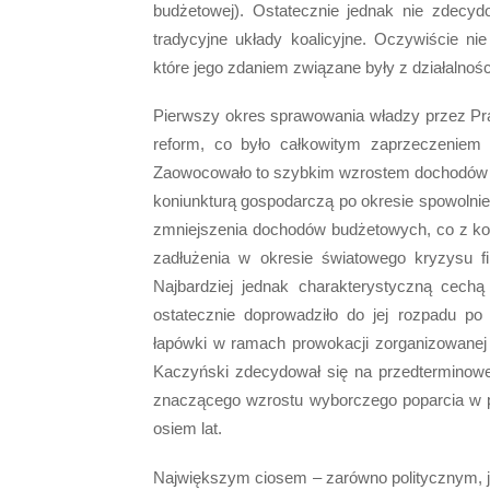
budżetowej). Ostatecznie jednak nie zdecyd
tradycyjne układy koalicyjne. Oczywiście n
które jego zdaniem związane były z działalnoś
Pierwszy okres sprawowania władzy przez Praw
reform, co było całkowitym zaprzeczeniem n
Zaowocowało to szybkim wzrostem dochodów P
koniunkturą gospodarczą po okresie spowolnie
zmniejszenia dochodów budżetowych, co z kole
zadłużenia w okresie światowego kryzysu f
Najbardziej jednak charakterystyczną cechą
ostatecznie doprowadziło do jej rozpadu po 
łapówki w ramach prowokacji zorganizowanej
Kaczyński zdecydował się na przedterminowe
znaczącego wzrostu wyborczego poparcia w po
osiem lat.
Największym ciosem – zarówno politycznym, ja