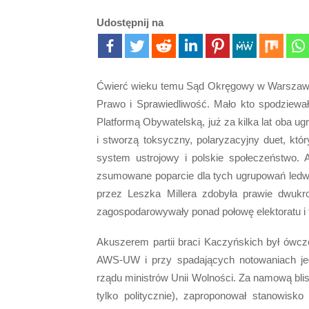
Udostępnij na
Ćwierć wieku temu Sąd Okręgowy w Warszawie 
Prawo i Sprawiedliwość. Mało kto spodziewa
Platformą Obywatelską, już za kilka lat oba u
i stworzą toksyczny, polaryzacyjny duet, któ
system ustrojowy i polskie społeczeństwo. 
zsumowane poparcie dla tych ugrupowań ledw
przez Leszka Millera zdobyła prawie dwukrot
zagospodarowywały ponad połowę elektoratu i t
Akuszerem partii braci Kaczyńskich był ówcz
AWS-UW i przy spadających notowaniach jeg
rządu ministrów Unii Wolności. Za namową bli
tylko politycznie), zaproponował stanowisko