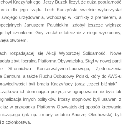
echowi Kaczyńskiego. Jerzy Buzek liczył, że duża popularność
arcia dla jego rządu. Lech Kaczyński świetnie wykorzystał
cy swojego urzędowania, wchodząc w konflikty z premierem, a
pecjalnych Januszem Pałubickim, zdobył jeszcze większe
go był członkiem. Gdy został ostatecznie z niego wyrzucony,
tanęła otworem.
ach rozpadającej się Akcji Wyborczej Solidarność. Nowe
iadała zbyt liberalna Platforma Obywatelska. Stąd w nowej partii
ie Stronnictwa Konserwatywno-Ludowego, Zjednoczenia
a Centrum, a także Ruchu Odbudowy Polski, który do AWS-u
rawiedliwości byli bracia Kaczyńscy (oraz „trzeci bliźniak” –
oczątkowo ich dominująca pozycja w ugrupowaniu nie była tak
nalizacja innych polityków, którzy stopniowo byli usuwani z
hociaż w przypadku Platformy Obywatelskiej sposób kreowania
niczącego (jak np. zmarły ostatnio Andrzej Olechowski) byli
i z członkostwa.