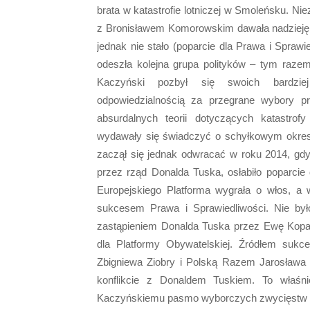
brata w katastrofie lotniczej w Smoleńsku. 
z Bronisławem Komorowskim dawała nadzieję 
jednak nie stało (poparcie dla Prawa i Spraw
odeszła kolejna grupa polityków – tym raze
Kaczyński pozbył się swoich bardziej
odpowiedzialnością za przegrane wybory pre
absurdalnych teorii dotyczących katastrof
wydawały się świadczyć o schyłkowym okresie
zaczął się jednak odwracać w roku 2014, g
przez rząd Donalda Tuska, osłabiło poparcie
Europejskiego Platforma wygrała o włos, a
sukcesem Prawa i Sprawiedliwości. Nie był
zastąpieniem Donalda Tuska przez Ewę Kopac
dla Platformy Obywatelskiej. Źródłem sukc
Zbigniewa Ziobry i Polską Razem Jarosława 
konflikcie z Donaldem Tuskiem. To właśni
Kaczyńskiemu pasmo wyborczych zwycięstw w 