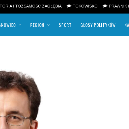
TORIA I TOŻSAMOŚĆ ZAGŁĘBIA
TOKOWISKO
PRAWNIK 
SNOWIEC
REGION
SPORT
GŁOSY POLITYKÓW
NA