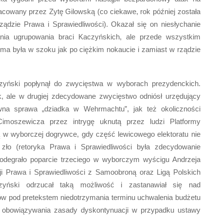
racowany przez Zytę Gilowską (co ciekawe, rok później została
ądzie Prawa i Sprawiedliwości). Okazał się on niesłychanie
wania ugrupowania braci Kaczyńskich, ale przede wszystkim
ma była w szoku jak po ciężkim nokaucie i zamiast w rządzie
zyński popłynął do zwycięstwa w wyborach prezydenckich.
, ale w drugiej zdecydowane zwycięstwo odniósł urzędujący
na sprawa „dziadka w Wehrmachtu”, jak też okoliczności
imoszewicza przez intrygę uknutą przez ludzi Platformy
ą w wyborczej dogrywce, gdy część lewicowego elektoratu nie
 zło (retoryka Prawa i Sprawiedliwości była zdecydowanie
 odegrało poparcie trzeciego w wyborczym wyścigu Andrzeja
ji Prawa i Sprawiedliwości z Samoobroną oraz Ligą Polskich
zyński odrzucał taką możliwość i zastanawiał się nad
 pod pretekstem niedotrzymania terminu uchwalenia budżetu
m obowiązywania zasady dyskontynuacji w przypadku ustawy