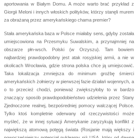
aportowania w Białym Domu. A może warto brać przykład z
Giorgii Meloni i innych włoskich polityków, którzy stanęli murem
za obrażaną przez amerykańskiego chama premier?
Stała amerykańska baza w Polsce miałaby sens, gdyby została
umiejscowiona na Przesmyku Suwalskim, a przynajmniej na
obszarze płn-wsch. Polski (w Orzyszu). Tam bowiem
najbardziej prawdopodobny jest atak rosyjskiej armii, a nie w
okolicach Wrocławia, gdzie strona polska chce ją umiejscowić.
Taka lokalizacja zmniejsza do minimum groźbę śmierci
amerykańskich żołnierzy w pierwszej fazie działań wojennych, a
o to przecież chodzi, ponieważ zwiększyłoby to w bardzo
znaczący sposób prawdopodobieństwo udzielenia przez Stany
Zjednoczone realnej, bezpośredniej pomocy walczącej Polsce.
Tylko ktoś kompletnie oderwany od rzeczywistości może
myśleć, że w innej sytuacji Amerykanie zaryzykują konflikt z
największą atomową potęgą świata (Rosjanie mają większy i
nowocześniejszy potencjał nuklearny niż USA, który od dawna