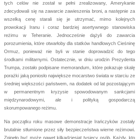
tych celów nie został w pełni zrealizowany, Amerykanie
zdecydowali się na zawarcie zawieszenia broni, a następnie za
wszelką cenę starali się je utrzymać, mimo kolejnych
prowokacji Iranu i coraz bardziej asertywnego stanowiska
reżimu w Teheranie. Jednocześnie dążyli do zawarcia
porozumienia, które otwarłoby dla statków handlowych Cieśninę
Ormuz, ponieważ nie byli w stanie doprowadzić do tego
środkami militarnymi. Ostatecznie, w dniu urodzin Prezydenta
Trumpa, zostało podpisane memorandum, które pokazuje skalę
porażki jaką poniosło największe mocarstwo świata w starciu ze
średniej większości państwem, na dodatek od lat pozostającym
w permanentnym kryzysie spowodowanym sankcjami
międzynarodowymi, ale i polityką gospodarczą
skorumpowanego reżimu.
Na początku roku masowe demonstracje Irańczyków zostały
brutalnie stłumione przez siły bezpieczeństwa wierne reżimowi.
Zginęło być może nawet kilkadziesiąt tysięcy osób. Każdy, kto