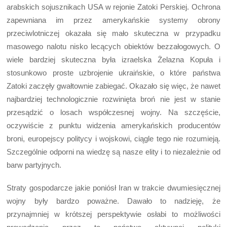
arabskich sojusznikach USA w rejonie Zatoki Perskiej. Ochrona
zapewniana im przez amerykańskie systemy obrony
przeciwlotniczej okazała się mało skuteczna w przypadku
masowego nalotu nisko lecących obiektów bezzałogowych. O
wiele bardziej skuteczna była izraelska Żelazna Kopuła i
stosunkowo proste uzbrojenie ukraińskie, o które państwa
Zatoki zaczęły gwałtownie zabiegać. Okazało się więc, że nawet
najbardziej technologicznie rozwinięta broń nie jest w stanie
przesądzić o losach współczesnej wojny. Na szczęście,
oczywiście z punktu widzenia amerykańskich producentów
broni, europejscy politycy i wojskowi, ciągle tego nie rozumieją.
Szczególnie odporni na wiedzę są nasze elity i to niezależnie od
barw partyjnych.
Straty gospodarcze jakie poniósł Iran w trakcie dwumiesięcznej
wojny były bardzo poważne. Dawało to nadzieję, że
przynajmniej w krótszej perspektywie osłabi to możliwości