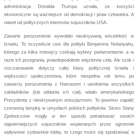
administracja Donalda Trumpa uznała, że korzyści
ekonomiczne są ważniejsze od demokracji i praw człowieka. A
nawet od politycznych interesów sojuszników USA.
Zawarte porozumienie wywołało nieukrywaną wściekłość w
Izraelu. To oczywiście cios dla polityki Benjamina Netanyahu,
którego za kilka miesięcy czekają wybory parlamentarne, a w
razie ich przegrania, prawdopodobnie więzienna cela. Ale szok i
rozczarowanie dotyczy całej klasy politycznej Izraela i
większości społeczeństwa, które niespełna rok temu po
zawarciu porozumienia z Hamasem i uwolnienia wszystkich
zakładników (lub oddania ich ciał), witało amerykańskiego
Prezydenta z nieskrywanym entuzjazmem. To powinno zapalić
czerwoną lampkę w umysłach polskich polityków. Skoro Stany
Zjednoczone mogły w ten sposób potraktować swoich
najwierniejszych sojuszników wspieranych przez ogromnie
wpływowe żydowskie lobby, to czego może się spodziewać o