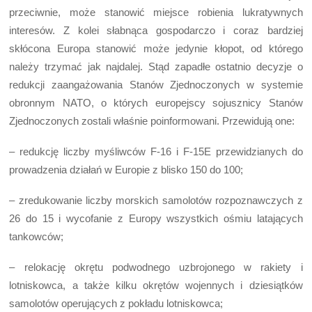
przeciwnie, może stanowić miejsce robienia lukratywnych
interesów. Z kolei słabnąca gospodarczo i coraz bardziej
skłócona Europa stanowić może jedynie kłopot, od którego
należy trzymać jak najdalej. Stąd zapadłe ostatnio decyzje o
redukcji zaangażowania Stanów Zjednoczonych w systemie
obronnym NATO, o których europejscy sojusznicy Stanów
Zjednoczonych zostali właśnie poinformowani. Przewidują one:
– redukcję liczby myśliwców F-16 i F-15E przewidzianych do
prowadzenia działań w Europie z blisko 150 do 100;
– zredukowanie liczby morskich samolotów rozpoznawczych z
26 do 15 i wycofanie z Europy wszystkich ośmiu latających
tankowców;
– relokację okrętu podwodnego uzbrojonego w rakiety i
lotniskowca, a także kilku okrętów wojennych i dziesiątków
samolotów operujących z pokładu lotniskowca;