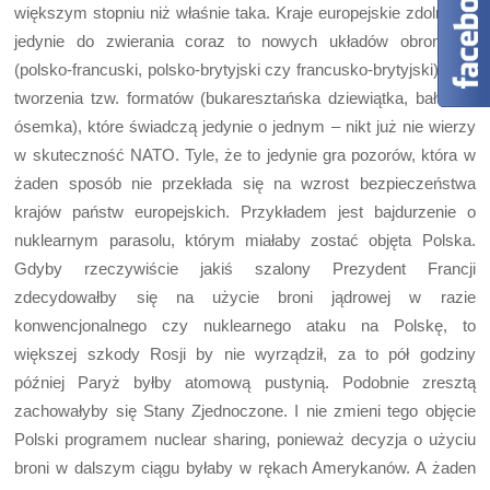
większym stopniu niż właśnie taka. Kraje europejskie zdolne są
jedynie do zwierania coraz to nowych układów obronnych
(polsko-francuski, polsko-brytyjski czy francusko-brytyjski) oraz
tworzenia tzw. formatów (bukaresztańska dziewiątka, bałtycka
ósemka), które świadczą jedynie o jednym – nikt już nie wierzy
w skuteczność NATO. Tyle, że to jedynie gra pozorów, która w
żaden sposób nie przekłada się na wzrost bezpieczeństwa
krajów państw europejskich. Przykładem jest bajdurzenie o
nuklearnym parasolu, którym miałaby zostać objęta Polska.
Gdyby rzeczywiście jakiś szalony Prezydent Francji
zdecydowałby się na użycie broni jądrowej w razie
konwencjonalnego czy nuklearnego ataku na Polskę, to
większej szkody Rosji by nie wyrządził, za to pół godziny
później Paryż byłby atomową pustynią. Podobnie zresztą
zachowałyby się Stany Zjednoczone. I nie zmieni tego objęcie
Polski programem nuclear sharing, ponieważ decyzja o użyciu
broni w dalszym ciągu byłaby w rękach Amerykanów. A żaden