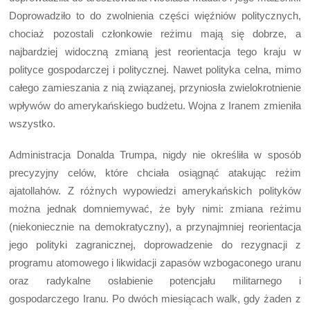
Doprowadziło to do zwolnienia części więźniów politycznych,
chociaż pozostali członkowie reżimu mają się dobrze, a
najbardziej widoczną zmianą jest reorientacja tego kraju w
polityce gospodarczej i politycznej. Nawet polityka celna, mimo
całego zamieszania z nią związanej, przyniosła zwielokrotnienie
wpływów do amerykańskiego budżetu. Wojna z Iranem zmieniła
wszystko.
Administracja Donalda Trumpa, nigdy nie określiła w sposób
precyzyjny celów, które chciała osiągnąć atakując reżim
ajatollahów. Z różnych wypowiedzi amerykańskich polityków
można jednak domniemywać, że były nimi: zmiana reżimu
(niekoniecznie na demokratyczny), a przynajmniej reorientacja
jego polityki zagranicznej, doprowadzenie do rezygnacji z
programu atomowego i likwidacji zapasów wzbogaconego uranu
oraz radykalne osłabienie potencjału militarnego i
gospodarczego Iranu. Po dwóch miesiącach walk, gdy żaden z