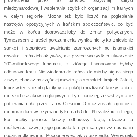
prowadzenia przez to państwo aktywnej polityki
międzynarodowej i wspierania szyickich organizacji militarnych
w całym regionie. Można też było liczyć na pogłębienie
nastrojów opozycyjnych w irańskim społeczeństwie, co być
może w końcu doprowadziłoby do zmian politycznych.
Tymczasem z treści porozumienia wynika nie tylko zniesienie
sankcji i stopniowe uwalnianie zamrożonych po islamskiej
rewolucji irańskich aktywów, ale przede wszystkim utworzenie
300-miliardowego funduszu, z którego finansowana byłaby
odbudowa kraju. Nie wiadomo do końca kto miałby się na niego
złożyć, chociaż najczęściej mówi się o arabskich krajach Zatoki,
które w ten sposób płaciłyby za pokój i możliwość korzystania z
morskich szlaków żeglugowych. Tym bardziej, że wstrzymanie
pobierania opłat przez Iran w Cieśninie Ormuz zostało zgodnie z
memorandum wstrzymane tylko na 60 dni. Niezależnie od tego,
kto miałby ponieść koszty odbudowy kraju, stwarza to
możliwość rozwoju jego gospodarki i tym samym wzmocnienia
poparcia dla reżimu. Podobnie więc jak w przypadku Wenezueli,