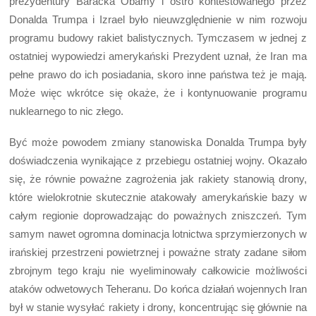
prezydentury Baracka Obamy i ostro kontestowanego przez
Donalda Trumpa i Izrael było nieuwzględnienie w nim rozwoju
programu budowy rakiet balistycznych. Tymczasem w jednej z
ostatniej wypowiedzi amerykański Prezydent uznał, że Iran ma
pełne prawo do ich posiadania, skoro inne państwa też je mają.
Może więc wkrótce się okaże, że i kontynuowanie programu
nuklearnego to nic złego.
Być może powodem zmiany stanowiska Donalda Trumpa były
doświadczenia wynikające z przebiegu ostatniej wojny. Okazało
się, że równie poważne zagrożenia jak rakiety stanowią drony,
które wielokrotnie skutecznie atakowały amerykańskie bazy w
całym regionie doprowadzając do poważnych zniszczeń. Tym
samym nawet ogromna dominacja lotnictwa sprzymierzonych w
irańskiej przestrzeni powietrznej i poważne straty zadane siłom
zbrojnym tego kraju nie wyeliminowały całkowicie możliwości
ataków odwetowych Teheranu. Do końca działań wojennych Iran
był w stanie wysyłać rakiety i drony, koncentrując się głównie na