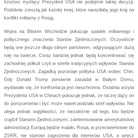
trzeźwo myślący Prezydent USA nie podejmie takiej decyzji.
Podobnie zresztą jak każdej innej, która naraziłaby jego kraj na
konflikt militarny z Rosją.
Wojna na Bliskim Wschodzie pokazuje spadek militarnego i
politycznego znaczenia Stanów Zjednoczonych. Oczywiście
będą one jeszcze długo silnym państwem, odgrywającym dużą
rolę na świecie. Coraz bardziej jednak będą koncentrować się
zachodniej półkuli czyli w strefie tradycyjnych wpływów Stanów
Zjednoczonych. Zagadką pozostaje polityka USA wobec Chin.
Gdy Donald Trump ponownie zasiadał w Białym Domu,
wydawało się, że konfrontacja jest nieuchronna. Ostatnia wizyta
Prezydenta USA w Chinach pokazuje jednak, że raczej dąży on
do porozumienia i być może nawet podziału stref wpływów. Nie
ulega jednak wątpliwości, że niezależnie od tego, kto będzie
rządził Stanami Zjednoczonymi, zainteresowanie amerykańskiej
administracji Europą będzie malało. Rosja, w przeciwieństwie do
ZSRR, nie stanowi zagrożenia dla interesów USA, a wręcz