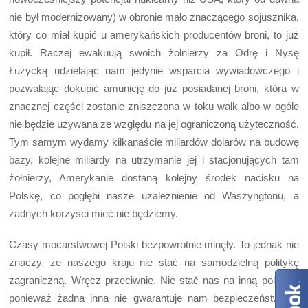
nie był modernizowany) w obronie mało znaczącego sojusznika,
który co miał kupić u amerykańskich producentów broni, to już
kupił. Raczej ewakuują swoich żołnierzy za Odrę i Nysę
Łużycką udzielając nam jedynie wsparcia wywiadowczego i
pozwalając dokupić amunicję do już posiadanej broni, która w
znacznej części zostanie zniszczona w toku walk albo w ogóle
nie będzie używana ze względu na jej ograniczoną użyteczność.
Tym samym wydamy kilkanaście miliardów dolarów na budowę
bazy, kolejne miliardy na utrzymanie jej i stacjonujących tam
żołnierzy, Amerykanie dostaną kolejny środek nacisku na
Polskę, co pogłębi nasze uzależnienie od Waszyngtonu, a
żadnych korzyści mieć nie będziemy.
Czasy mocarstwowej Polski bezpowrotnie minęły. To jednak nie
znaczy, że naszego kraju nie stać na samodzielną politykę
zagraniczną. Wręcz przeciwnie. Nie stać nas na inną politykę,
ponieważ żadna inna nie gwarantuje nam bezpieczeństwa w