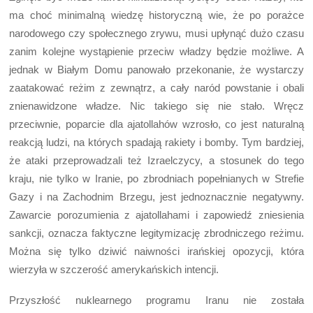
ma choć minimalną wiedzę historyczną wie, że po porażce
narodowego czy społecznego zrywu, musi upłynąć dużo czasu
zanim kolejne wystąpienie przeciw władzy będzie możliwe. A
jednak w Białym Domu panowało przekonanie, że wystarczy
zaatakować reżim z zewnątrz, a cały naród powstanie i obali
znienawidzone władze. Nic takiego się nie stało. Wręcz
przeciwnie, poparcie dla ajatollahów wzrosło, co jest naturalną
reakcją ludzi, na których spadają rakiety i bomby. Tym bardziej,
że ataki przeprowadzali też Izraelczycy, a stosunek do tego
kraju, nie tylko w Iranie, po zbrodniach popełnianych w Strefie
Gazy i na Zachodnim Brzegu, jest jednoznacznie negatywny.
Zawarcie porozumienia z ajatollahami i zapowiedź zniesienia
sankcji, oznacza faktyczne legitymizację zbrodniczego reżimu.
Można się tylko dziwić naiwności irańskiej opozycji, która
wierzyła w szczerość amerykańskich intencji.
Przyszłość nuklearnego programu Iranu nie została