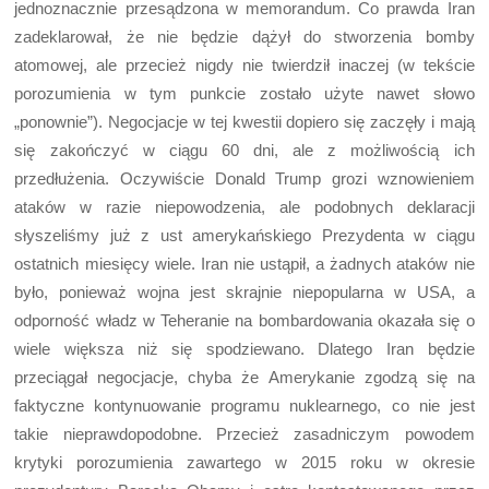
jednoznacznie przesądzona w memorandum. Co prawda Iran
zadeklarował, że nie będzie dążył do stworzenia bomby
atomowej, ale przecież nigdy nie twierdził inaczej (w tekście
porozumienia w tym punkcie zostało użyte nawet słowo
„ponownie”). Negocjacje w tej kwestii dopiero się zaczęły i mają
się zakończyć w ciągu 60 dni, ale z możliwością ich
przedłużenia. Oczywiście Donald Trump grozi wznowieniem
ataków w razie niepowodzenia, ale podobnych deklaracji
słyszeliśmy już z ust amerykańskiego Prezydenta w ciągu
ostatnich miesięcy wiele. Iran nie ustąpił, a żadnych ataków nie
było, ponieważ wojna jest skrajnie niepopularna w USA, a
odporność władz w Teheranie na bombardowania okazała się o
wiele większa niż się spodziewano. Dlatego Iran będzie
przeciągał negocjacje, chyba że Amerykanie zgodzą się na
faktyczne kontynuowanie programu nuklearnego, co nie jest
takie nieprawdopodobne. Przecież zasadniczym powodem
krytyki porozumienia zawartego w 2015 roku w okresie