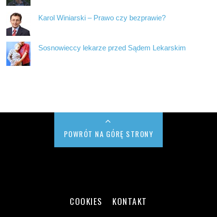
Karol Winiarski – Prawo czy bezprawie?
Sosnowieccy lekarze przed Sądem Lekarskim
POWRÓT NA GÓRĘ STRONY
COOKIES
KONTAKT