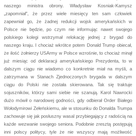
naszego ministra obrony. Władysław Kosniak-Kamysz
„zapomniał”, że przez wiele miesięcy ten sam człowiek
zapewniał go, że żadnej redukcji wojsk amerykańskich w
Polsce nie będzie, po czym nie informując nawet swojego
polskiego kolegi wstrzymał relokację jednej z brygad do
naszego kraju. I chociaż wkrótce potem Donald Trump obiecał,
że ilość żołnierzy USArmy w Polsce wzrośnie, to chociaż minął
już miesiąc od deklaracji amerykańskiego Prezydenta, to w
dalszym ciągu nie wiadomo co konkretnie miał na myśli, a
zatrzymana w Stanach Zjednoczonych brygada w dalszym
ciągu do Polski nie została skierowana. Tak się traktuje
sojuszników, którzy sami siebie nie szanują. Karol Nawrocki
dużo mówił o narodowej godności, gdy odbierał Order Białego
Wołodymirowi Zełeńskiemu, ale w stosunku do Donalda Trumpa
zachowuje się jak posłuszny wasal przybiegający z radością na
każde wezwanie swojego seniora. Podobnie zresztą postępują
inni polscy politycy, tyle że nie wszyscy mają możliwość