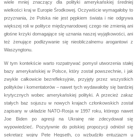
wiele mniej znaczący dla polityki amerykańskiej średniej
wielkości kraj w Europie Środkowej. Oczywiście wymagałoby to
przyznania, że Polska nie jest pępkiem świata i nie odgrywa
większej roli w polityce międzynarodowej czego nie zmienią ani
głośne krzyki domagające się uznania naszej wyjątkowości, ani
też żenujące podlizywanie się nieobliczalnemu arogantowi z
Waszyngtonu.
W tym kontekście warto rozpatrywać pomysł utworzenia stałej
bazy amerykańskiej w Polsce, który został powszechnie, i jak
zwykle całkowicie bezrefleksyjnie, przyjęty przez wszystkich
polityków i komentatorów – nawet tych wydawałoby się bardziej
krytycznych wobec amerykańskiej polityki. A przecież zakaz
stałych baz sojuszu w nowych krajach członkowskich został
zapisany w układzie NATO-Rosja w 1997 roku, którego nawet
Joe Biden po agresji na Ukrainę nie zdecydował się
wypowiedzieć. Pozytywnie do polskiej propozycji odniósł się
sekretarz wojny Pete Hegseth, co wzbudziło entuzjazm u