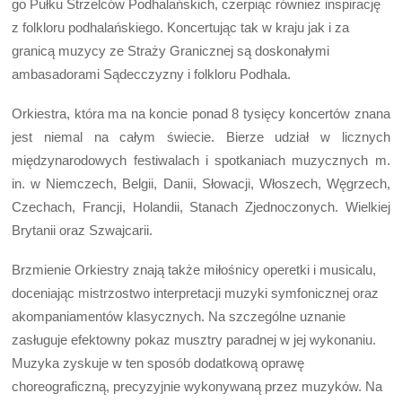
go Pułku Strzelców Podhalańskich, czerpiąc również inspirację
z folkloru podhalańskiego. Koncertując tak w kraju jak i za
granicą muzycy ze Straży Granicznej są doskonałymi
ambasadorami Sądecczyzny i folkloru Podhala.
Orkiestra, która ma na koncie ponad 8 tysięcy koncertów znana
jest niemal na całym świecie. Bierze udział w licznych
międzynarodowych festiwalach i spotkaniach muzycznych m.
in. w Niemczech, Belgii, Danii, Słowacji, Włoszech, Węgrzech,
Czechach, Francji, Holandii, Stanach Zjednoczonych. Wielkiej
Brytanii oraz Szwajcarii.
Brzmienie Orkiestry znają także miłośnicy operetki i musicalu,
doceniając mistrzostwo interpretacji muzyki symfonicznej oraz
akompaniamentów klasycznych. Na szczególne uznanie
zasługuje efektowny pokaz musztry paradnej w jej wykonaniu.
Muzyka zyskuje w ten sposób dodatkową oprawę
choreograficzną, precyzyjnie wykonywaną przez muzyków. Na