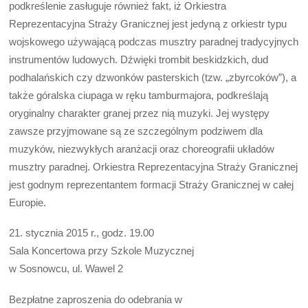
podkreślenie zasługuje również fakt, iż Orkiestra
Reprezentacyjna Straży Granicznej jest jedyną z orkiestr typu
wojskowego używającą podczas musztry paradnej tradycyjnych
instrumentów ludowych. Dźwięki trombit beskidzkich, dud
podhalańskich czy dzwonków pasterskich (tzw. „zbyrcoków”), a
także góralska ciupaga w ręku tamburmajora, podkreślają
oryginalny charakter granej przez nią muzyki. Jej występy
zawsze przyjmowane są ze szczególnym podziwem dla
muzyków, niezwykłych aranżacji oraz choreografii układów
musztry paradnej. Orkiestra Reprezentacyjna Straży Granicznej
jest godnym reprezentantem formacji Straży Granicznej w całej
Europie.
21. stycznia 2015 r., godz. 19.00
Sala Koncertowa przy Szkole Muzycznej
w Sosnowcu, ul. Wawel 2
Bezpłatne zaproszenia do odebrania w