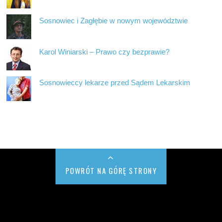
Sosnowiec i Zagłębie w nowym województwie
Karol Winiarski – Prawo czy bezprawie?
Sosnowieccy lekarze przed Sądem Lekarskim
POWRÓT NA GÓRĘ STRONY