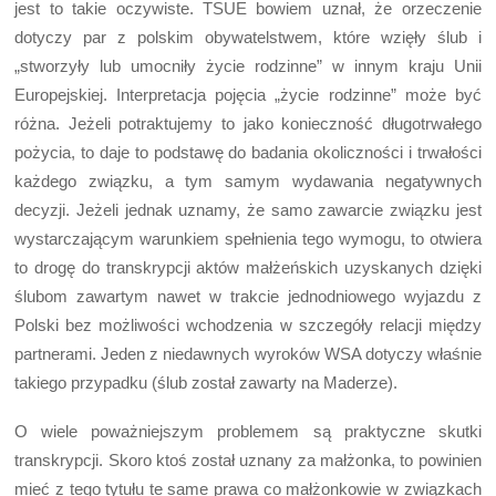
jest to takie oczywiste. TSUE bowiem uznał, że orzeczenie
dotyczy par z polskim obywatelstwem, które wzięły ślub i
„stworzyły lub umocniły życie rodzinne” w innym kraju Unii
Europejskiej. Interpretacja pojęcia „życie rodzinne” może być
różna. Jeżeli potraktujemy to jako konieczność długotrwałego
pożycia, to daje to podstawę do badania okoliczności i trwałości
każdego związku, a tym samym wydawania negatywnych
decyzji. Jeżeli jednak uznamy, że samo zawarcie związku jest
wystarczającym warunkiem spełnienia tego wymogu, to otwiera
to drogę do transkrypcji aktów małżeńskich uzyskanych dzięki
ślubom zawartym nawet w trakcie jednodniowego wyjazdu z
Polski bez możliwości wchodzenia w szczegóły relacji między
partnerami. Jeden z niedawnych wyroków WSA dotyczy właśnie
takiego przypadku (ślub został zawarty na Maderze).
O wiele poważniejszym problemem są praktyczne skutki
transkrypcji. Skoro ktoś został uznany za małżonka, to powinien
mieć z tego tytułu te same prawa co małżonkowie w związkach