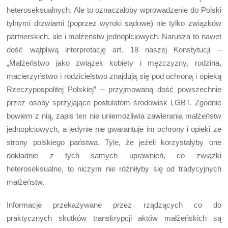
heteroseksualnych. Ale to oznaczałoby wprowadzenie do Polski
tylnymi drzwiami (poprzez wyroki sądowe) nie tylko związków
partnerskich, ale i małżeństw jednopłciowych. Narusza to nawet
dość wątpliwą interpretację art. 18 naszej Konstytucji –
„Małżeństwo jako związek kobiety i mężczyzny, rodzina,
macierzyństwo i rodzicielstwo znajdują się pod ochroną i opieką
Rzeczypospolitej Polskiej” – przyjmowaną dość powszechnie
przez osoby sprzyjające postulatom środowisk LGBT. Zgodnie
bowiem z nią, zapis ten nie uniemożliwia zawierania małżeństw
jednopłciowych, a jedynie nie gwarantuje im ochrony i opieki ze
strony polskiego państwa. Tyle, że jeżeli korzystałyby one
dokładnie z tych samych uprawnień, co związki
heteroseksualne, to niczym nie różniłyby się od tradycyjnych
małżeństw.
Informacje przekazywane przez rządzących co do
praktycznych skutków transkrypcji aktów małżeńskich są