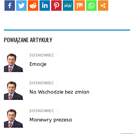
POWIĄZANE ARTYKUŁY
SOSNOWIEC
/
Emocje
SOSNOWIEC
/
Na Wschodzie bez zmian
SOSNOWIEC
/
Manewry prezesa