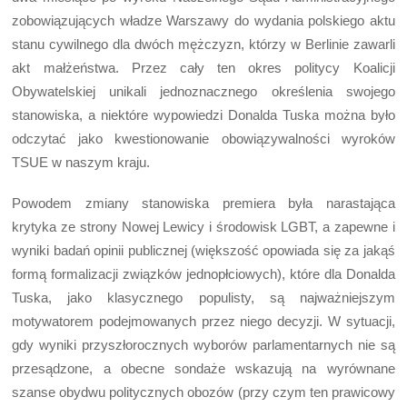
zobowiązujących władze Warszawy do wydania polskiego aktu
stanu cywilnego dla dwóch mężczyzn, którzy w Berlinie zawarli
akt małżeństwa. Przez cały ten okres politycy Koalicji
Obywatelskiej unikali jednoznacznego określenia swojego
stanowiska, a niektóre wypowiedzi Donalda Tuska można było
odczytać jako kwestionowanie obowiązywalności wyroków
TSUE w naszym kraju.
Powodem zmiany stanowiska premiera była narastająca
krytyka ze strony Nowej Lewicy i środowisk LGBT, a zapewne i
wyniki badań opinii publicznej (większość opowiada się za jakąś
formą formalizacji związków jednopłciowych), które dla Donalda
Tuska, jako klasycznego populisty, są najważniejszym
motywatorem podejmowanych przez niego decyzji. W sytuacji,
gdy wyniki przyszłorocznych wyborów parlamentarnych nie są
przesądzone, a obecne sondaże wskazują na wyrównane
szanse obydwu politycznych obozów (przy czym ten prawicowy