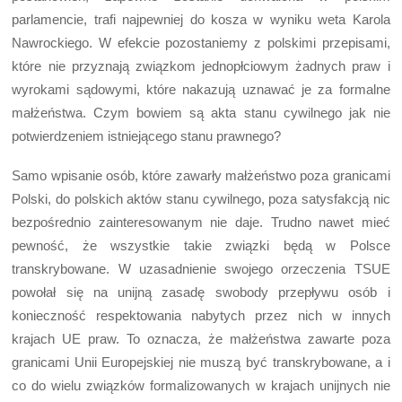
parlamencie, trafi najpewniej do kosza w wyniku weta Karola
Nawrockiego. W efekcie pozostaniemy z polskimi przepisami,
które nie przyznają związkom jednopłciowym żadnych praw i
wyrokami sądowymi, które nakazują uznawać je za formalne
małżeństwa. Czym bowiem są akta stanu cywilnego jak nie
potwierdzeniem istniejącego stanu prawnego?
Samo wpisanie osób, które zawarły małżeństwo poza granicami
Polski, do polskich aktów stanu cywilnego, poza satysfakcją nic
bezpośrednio zainteresowanym nie daje. Trudno nawet mieć
pewność, że wszystkie takie związki będą w Polsce
transkrybowane. W uzasadnienie swojego orzeczenia TSUE
powołał się na unijną zasadę swobody przepływu osób i
konieczność respektowania nabytych przez nich w innych
krajach UE praw. To oznacza, że małżeństwa zawarte poza
granicami Unii Europejskiej nie muszą być transkrybowane, a i
co do wielu związków formalizowanych w krajach unijnych nie