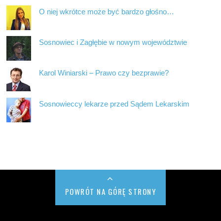
O niej wkrótce może być bardzo głośno…
Sosnowiec i Zagłębie w nowym województwie
Karol Winiarski – Prawo czy bezprawie?
Sosnowieccy lekarze przed Sądem Lekarskim
POWRÓT NA GÓRĘ STRONY