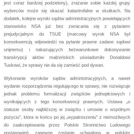
jest coraz bardziej podzielony), zrażanie sobie każdej grupy
wyborców może się okazać katastrofalne w skutkach. Na
dodatek, kolejne wyroki sądów administracyjnych powielających
stanowisko NSA już bez zwracania się z pytaniem
prejudycjalnym do TSUE (marcowy wyrok NSA był
konsekwencją odpowiedzi na pytanie prawne zadane sądowi
unijnemu) i nakazujących bezwarunkowe dokonywanie
transkrypcji aktów małżeńskich uświadomiło Donaldowi
Tuskowi, że sprawy nie da się zamieść pod dywan.
Wykonanie wyroków sądów administracyjnych, a nawet
wydanie rozporządzenia regulującego te sprawy, nie rozwiązuje
jednak problemu formalizacji związków jednopłciowych i
wynikających z tego konsekwencji prawnych. Ustawa „o
statusie osoby najbliższej w związku i umowie o wspólnym
pożyciu”, która w końcu po jej „wypatroszeniu” z niemożliwych
do zaakceptowania przez Polskie Stronnictwo Ludowego
postanowień, zapewne zostanie uchwalona w polskim